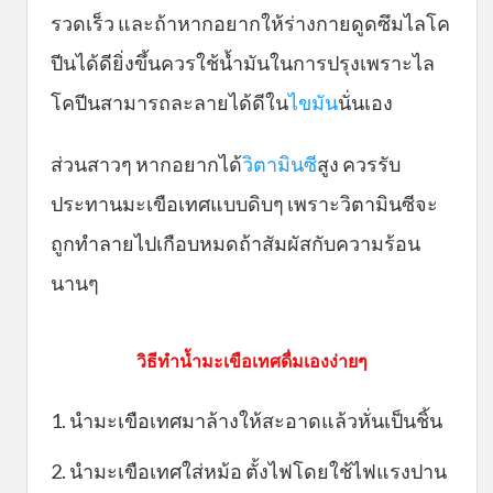
รวดเร็ว และถ้าหากอยากให้ร่างกายดูดซึมไลโค
ปีนได้ดียิ่งขึ้นควรใช้น้ำมันในการปรุงเพราะไล
โคปีนสามารถละลายได้ดีใน
ไขมัน
นั่นเอง
ส่วนสาวๆ หากอยากได้
วิตามินซี
สูง ควรรับ
ประทานมะเขือเทศแบบดิบๆ เพราะวิตามินซีจะ
ถูกทำลายไปเกือบหมดถ้าสัมผัสกับความร้อน
นานๆ
วิธีทำน้ำมะเขือเทศดื่มเองง่ายๆ
1. นำมะเขือเทศมาล้างให้สะอาดแล้วหั่นเป็นชิ้น
2. นำมะเขือเทศใส่หม้อ ตั้งไฟโดยใช้ไฟแรงปาน