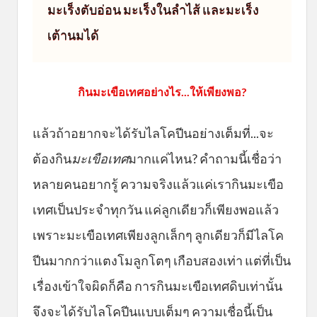
มะเร็งตับอ่อน มะเร็งในลำไส้ และมะเร็ง
เต้านมได้
กินมะเขือเทศอย่างไร...ให้เพียงพอ?
แล้วถ้าอยากจะได้รับไลโคปีนอย่างเต็มที่...จะ
ต้องกิน
มะเขือเทศ
มากแค่ไหน? คำถามนี้เชื่อว่า
หลายคนอยากรู้ ความจริงแล้วแค่เรากินมะเขือ
เทศเป็นประจำทุกวัน แค่ลูกเดียวก็เพียงพอแล้ว
เพราะมะเขือเทศเพียงลูกเล็กๆ ลูกเดียวก็มีไลโค
ปีนมากกว่าแตงโมลูกโตๆ เกือบสองเท่า แต่ที่เป็น
เรื่องเข้าใจผิดก็คือ การกินมะเขือเทศดิบเท่านั้น
จึงจะได้รับไลโคปีนแบบเต็มๆ ความเชื่อนี้เป็น