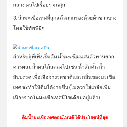
กลาง คนไปเรื่อยๆ จนสุก
3. นำมะเขือเทศที่สุกแล้วมากรองด้วยผ้าขาวบาง
โดยใช้ทัพพียีๆ
สำหรับผู้ที่เพิ่งเริ่มดื่ม
น้ำมะเขือเทศ
แล้วทานยาก
ควรผสมน้ำผลไม้สดลงไป เช่น น้ำส้มคั้น น้ำ
สัปปะรด เพื่อเจือจางรสชาติและกลิ่นของมะเขือ
เทศ จะทำให้ดื่มได้ง่ายขึ้น (ไม่ควรใส่เกลือเพิ่ม
เนื่องจากในมะเขือเทศมีโซเดียมอยู่แล้ว)
ดื่มน้ำมะเขือเทศตอนไหนดี ได้ประโยชน์ที่สุด