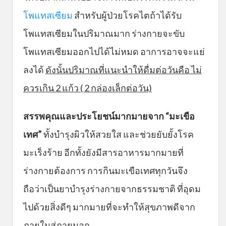
โพแทสเซียม
สำหรับผู้ป่วยโรคไตถ้าได้รับ
โพแทสเซียมในปริมาณมาก ร่างกายจะขับ
โพแทสเซียมออกไปได้ไม่หมด อาการอาจจะแย่
ลงได้
ดังนั้นปริมาณที่แนะนำให้ดื่มต่อวันคือ ไม่
ควรเกิน 2 แก้ว ( 2 กล่องเล็กต่อวัน)
สรรพคุณและประโยชน์มากมายจาก “มะเขือ
เทศ”
ทั้งบำรุงผิวให้สวยใส และช่วยยับยั้งโรค
มะเร็งร้าย อีกทั้งยังมีสารอาหารมากมายที่
ร่างกายต้องการ การกินมะเขือเทศทุกวันจึง
ถือว่าเป็นยาบำรุงร่างกายจากธรรมชาติ ที่อุดม
ไปด้วยสิ่งดีๆ มากมายที่จะทำให้สุขภาพดีจาก
ภายในสู่ภายนอก