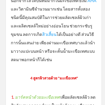
นอกจากไลโคปีนที่มีมากในมะเขือเทศ ยังมี
AHA
และวิตามินซีจำนวนมากเช่น โดยสารทั้งสอง
ชนิดนี้มีคุณสมบัติในการช่วยผลัดเซลล์ผิวเก่า
และผลิตเซลล์ใหม่อย่างอ่อนโยน ช่วยกระชับรู
ขุมขน ลดการเกิด
สิวเสี้ยน
ได้เป็นอย่างดี ส่วนวิธี
การนั้นแสนง่าย เพียงฝานมะเขือเทศบางแล้วนำ
มาวางแปะบนหน้า หรือจะคั้นน้ำมะเขือเทศแบบ
สดมาพอกหน้าก็ได้เช่น
4 สูตรผิวสวยด้วย "มะเขือเทศ"
1.
มาร์คหน้าด้วยมะเขือเทศ
เพื่อผลัดเซลล์ผิว ลด