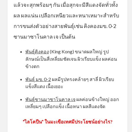
แล้วจะสุกพร้อมๆ กัน เมื่อสุกจะมีสีแดงจัดทั่วทั้ง
ผล ผลแน่น เปลือกเหนียวและหนาเหมาะสำหรับ
การขนส่งตัวอย่างสายพันธุ์เช่น คิงคองมข. 0-2
ซานมาซาโนคาล เจ เป็นต้น
พันธุ์คิงคอง
(King Kong) ขนาดผลใหญ่ รูป
ลักษณ์เป็นสี่เหลี่ยมชัดเจน ผิวเรียบแข็ง ผลค่อน
ข้างดก
พันธุ์ มข. 0-2
ผลมีรูปทรงคล้ายๆ สาลี่ ผิวเรียบ
แข็งสีแดง เนื้อเยอะ
พันธุ์ซานมาซาโนคาล เจ
ผลค่อนข้างใหญ่ ออก
เหลี่ยมๆ เปลือกแข็ง เนื้อหนา ผลสีแดงจัด
“ไลโคปีน” ในมะเขือเทศมีประโยชน์อย่างไร?