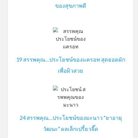
ของสุขภาพดี
19 สรรพคุณ…ประโยชน์ของแครอท สุดยอดผัก
เพื่อผิวสวย
24 สรรพคุณ…ประโยชน์ของมะนาว “ยาอายุ
วัฒนะ” ผลเล็กเปรี้ยวจี๊ด