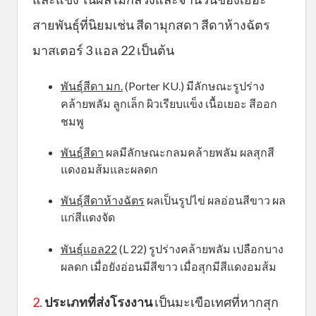
สายพันธุ์ที่นิยมเช่น สีดามุกสดา สีดาห้างฉัตร
มาสเตอร์ 3 แอล 22 เป็นต้น
พันธุ์สีดา มก.
(Porter KU.) มีลักษณะรูปร่าง
คล้ายพลัม ลูกเล็ก ผิวเรียบแข็ง เนื้อเยอะ สีออก
ชมพู
พันธุ์สีดา
ผลมีลักษณะกลมคล้ายพลัม ผลสุกสี
แดงอมส้มและผลดก
พันธุ์สีดาห้างฉัตร
ผลเป็นรูปไข่ ผลอ่อนสีขาว ผล
แก่สีแดงจัด
พันธุ์เเอล22
(L 22) รูปร่างคล้ายพลัม เปลือกบาง
ผลดก เมื่อยังอ่อนมีสีขาว เมื่อสุกมีสีแดงอมส้ม
2.
ประเภทที่ส่งโรงงาน
เป็นมะเขือเทศที่หากสุก