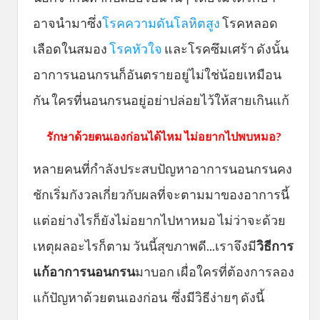
อาจนำมาซึ่ง
โรคความดันโลหิตสูง
โรคหลอด
เลือดในสมอง
โรคหัวใจ
และโรคซึมเศร้า ดังนั้น
อาการนอนกรนก็อันตรายอยู่ไม่ใช่น้อยเหมือน
กัน ใครที่นอนกรนอยู่อย่าปล่อยไว้ให้สายเกินแก้
รักษาด้วยตนเองก่อนได้ไหม ไม่อยากไปพบหมอ?
หลายคนที่กำลังประสบปัญหาอาการนอนกรนคง
ชักเริ่มกังวลเกี่ยวกับผลที่จะตามมาของอาการนี้
แต่อย่างไรก็ยังไม่อยากไปหาหมอ ไม่ว่าจะด้วย
เหตุผลอะไรก็ตาม วันนี้สุขภาพดี...เราจึงมี
วิธีการ
แก้อาการนอนกรน
มาบอก เผื่อใครที่ต้องการลอง
แก้ปัญหาด้วยตนเองก่อน ซึ่งมีวิธีง่ายๆ ดังนี้