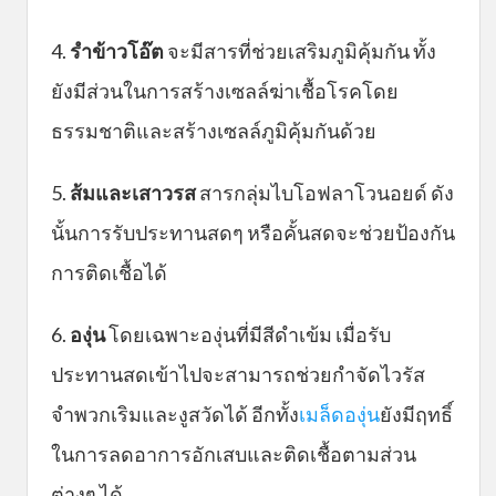
4.
รำข้าวโอ๊ต
จะมีสารที่ช่วยเสริมภูมิคุ้มกัน ทั้ง
ยังมีส่วนในการสร้างเซลล์ฆ่าเชื้อโรคโดย
ธรรมชาติและสร้างเซลล์ภูมิคุ้มกันด้วย
5.
ส้มและเสาวรส
สารกลุ่มไบโอฟลาโวนอยด์ ดัง
นั้นการรับประทานสดๆ หรือคั้นสดจะช่วยป้องกัน
การติดเชื้อได้
6.
องุ่น
โดยเฉพาะองุ่นที่มีสีดำเข้ม เมื่อรับ
ประทานสดเข้าไปจะสามารถช่วยกำจัดไวรัส
จำพวกเริมและงูสวัดได้ อีกทั้ง
เมล็ดองุ่น
ยังมีฤทธิ์
ในการลดอาการอักเสบและติดเชื้อตามส่วน
ต่างๆ ได้