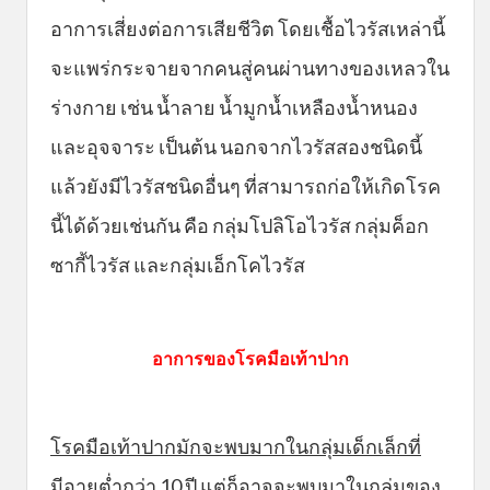
อาการเสี่ยงต่อการเสียชีวิต โดยเชื้อไวรัสเหล่านี้
จะแพร่กระจายจากคนสู่คนผ่านทางของเหลวใน
ร่างกาย เช่น น้ำลาย น้ำมูกน้ำเหลืองน้ำหนอง
และอุจจาระ เป็นต้น นอกจากไวรัสสองชนิดนี้
แล้วยังมีไวรัสชนิดอื่นๆ ที่สามารถก่อให้เกิดโรค
นี้ได้ด้วยเช่นกัน คือ กลุ่มโปลิโอไวรัส กลุ่มค็อก
ซากี้ไวรัส และกลุ่มเอ็กโคไวรัส
อาการของโรคมือเท้าปาก
โรคมือเท้าปากมักจะพบมากในกลุ่มเด็กเล็กที่
มีอายุต่ำกว่า 10 ปี แต่ก็อาจจะพบมาในกลุ่มของ