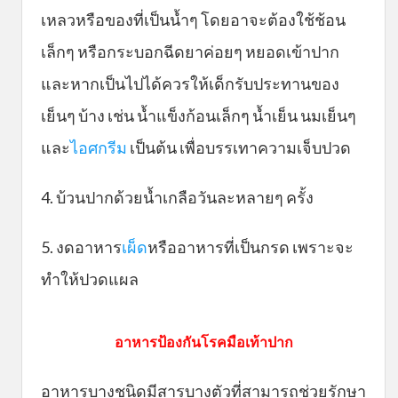
เหลวหรือของที่เป็นน้ำๆ โดยอาจะต้องใช้ช้อน
เล็กๆ หรือกระบอกฉีดยาค่อยๆ หยอดเข้าปาก
และหากเป็นไปได้ควรให้เด็กรับประทานของ
เย็นๆ บ้าง เช่น น้ำแข็งก้อนเล็กๆ น้ำเย็น นมเย็นๆ
และ
ไอศกรีม
เป็นต้น เพื่อบรรเทาความเจ็บปวด
4. บ้วนปากด้วยน้ำเกลือวันละหลายๆ ครั้ง
5. งดอาหาร
เผ็ด
หรืออาหารที่เป็นกรด เพราะจะ
ทำให้ปวดแผล
อาหารป้องกันโรคมือเท้าปาก
อาหารบางชนิดมีสารบางตัวที่สามารถช่วยรักษา