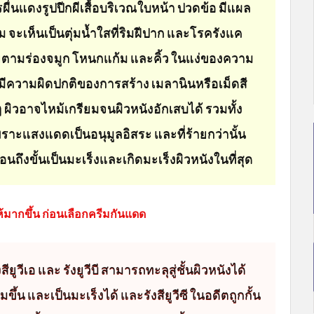
ารผื่นแดงรูปปีกผีเสื้อบริเวณใบหน้า ปวดข้อ มีแผล
ม จะเห็นเป็นตุ่มน้ำใสที่ริมฝีปาก และโรครังแค
ขุยตามร่องจมูก โหนกแก้ม และคิ้ว ในแง่ของความ
มีความผิดปกติของการสร้าง เมลานินหรือเม็ดสี
ผิวอาจไหม้เกรียมจนผิวหนังอักเสบได้ รวมทั้ง
 เพราะแสงแดดเป็นอนุมูลอิสระ และที่ร้ายกว่านั้น
อนถึงขั้นเป็นมะเร็งและเกิดมะเร็งผิวหนังในที่สุด
ห้มากขึ้น ก่อนเลือกครีมกันแดด
ียูวีเอ และ รังยูวีบี สามารถทะลุสู่ชั้นผิวหนังได้
มขึ้น และเป็นมะเร็งได้ และรังสียูวีซี ในอดีตถูกกั้น