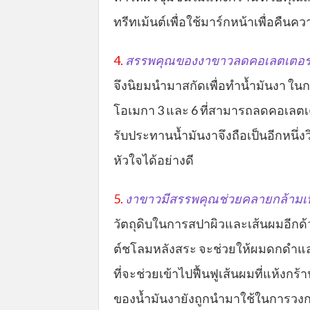
ทรีทเม้นต์เพื่อใช้มาร์กหน้าเพื่อคืนคว
4.
สรรพคุณของงาขาวลดคอเลตเตอรอ
จึงนิยมนำมาสกัดเพื่อทำน้ำมันงา ในก
โอเมกา 3 และ 6 ที่สามารถลดคอเลตเ
รับประทานน้ำมันงาจึงถือเป็นอีกหนึ่ง
หัวใจได้อย่างดี
5.
งาขาวมีสรรพคุณช่วยคลายกล้ามเน
วัตถุดิบในการสปาผิวและเส้นผมอีกด
ต์ชโลมหลังสระ จะช่วยให้ผมดกดำแล
ที่จะช่วยเข้าไปฟื้นฟูเส้นผมที่แห้งกร
ของน้ำมันงายังถูกนำมาใช้ในการวงก