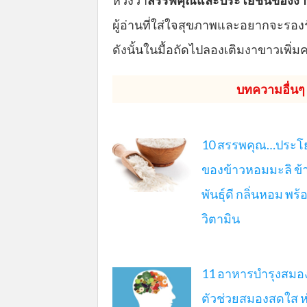
หวังว่า
สรรพคุณและประโยชน์ของง
ผู้อ่านที่ใส่ใจสุขภาพและอยากจะรอง
ดังนั้นในมื้อถัดไปลองเติมงาขาวเพ
บทความอื่นๆ ท
10 สรรพคุณ…ประโ
ของข้าวหอมมะลิ ข้
พันธุ์ดี กลิ่นหอม พร้
วิตามิน
11 อาหารบำรุงสมอ
ตัวช่วยสมองสดใส ห