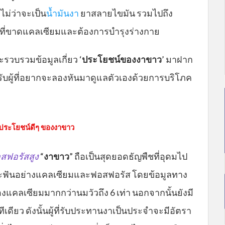
ม่ว่าจะเป็น
น้ำมันงา
ยาสลายไขมัน รวมไปถึง
นที่ขาดแคลเซียมและต้องการบำรุงร่างกาย
จะรวบรวมข้อมูลเกี่ยว ‘
ประโยชน์ของงาขาว
’ มาฝาก
สำหรับผู้ที่อยากจะลองหันมาดูแลตัวเองด้วยการบริโภค
ประโยชน์ดีๆ ของงาขาว
สฟอรัสสูง
“
งาขาว
” ถือเป็นสุดยอดธัญพืชที่อุดมไป
ละฟันอย่างแคลเซียมและฟอสฟอรัส โดยข้อมูลทาง
คลเซียมมากกว่านมวัวถึง 6 เท่า นอกจากนั้นยังมี
ีเดียว ดังนั้นผู้ที่รับประทานงาเป็นประจำจะมีอัตรา