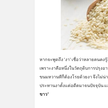
หากจะพูดถึง ‘งา’ เชื่อว่าหลายคนคงรู้สึ
เพราะงาคือหนึ่งในวัตถุดิบการปรุงอา
ขนมหวานทีก็ต้องโรยด้วยงา จึงไม่น
ประทานงาตั้งแต่อดีตมาจนปัจจุบัน แล
ขาว
”