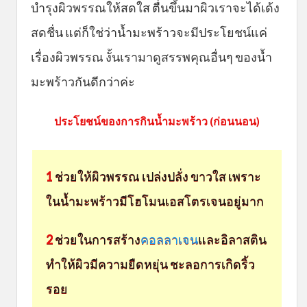
บำรุงผิวพรรณให้สดใส ตื่นขึ้นมาผิวเราจะได้เด้ง
สดชื่น แต่ก็ใช่ว่าน้ำมะพร้าวจะมีประโยชน์แค่
เรื่องผิวพรรณ งั้นเรามาดูสรรพคุณอื่นๆ ของน้ำ
มะพร้าวกันดีกว่าค่ะ
ประโยชน์ของการกินน้ำมะพร้าว (ก่อนนอน)
1
ช่วยให้ผิวพรรณ เปล่งปลั่ง ขาวใส เพราะ
ในน้ำมะพร้าวมีโฮโมนเอสโตรเจนอยู่มาก
2
ช่วยในการสร้าง
คอลลาเจน
และอิลาสติน
ทำให้ผิวมีความยืดหยุ่น ชะลอการเกิดริ้ว
รอย