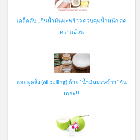
เคล็ดลับ…กินน้ำมันมะพร้าว ควบคุมน้ำหนัก ลด
ความอ้วน
ออยพูลลิ่ง (oil pulling) ด้วย “น้ำมันมะพร้าว” กัน
เถอะ!!