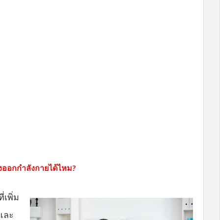
งออกกำลังกายได้ไหม?
่เพิ่ม
 และ