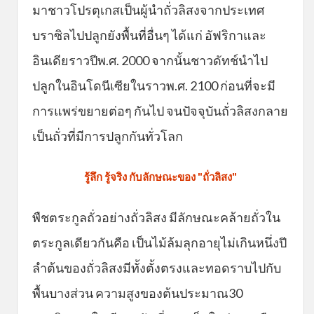
มาชาวโปรตุเกสเป็นผู้นำถั่วลิสงจากประเทศ
บราซิลไปปลูกยังพื้นที่อื่นๆ ได้แก่ อัฟริกาและ
อินเดียราวปีพ.ศ. 2000 จากนั้นชาวดัทช์นำไป
ปลูกในอินโดนีเซียในราวพ.ศ. 2100 ก่อนที่จะมี
การแพร่ขยายต่อๆ กันไป จนปัจจุบันถั่วลิสงกลาย
เป็นถั่วที่มีการปลูกกันทั่วโลก
รู้ลึก รู้จริง กับลักษณะของ "ถั่วลิสง"
พืชตระกูลถั่วอย่างถั่วลิสง มีลักษณะคล้ายถั่วใน
ตระกูลเดียวกันคือ เป็นไม้ล้มลุกอายุไม่เกินหนึ่งปี
ลำต้นของถั่วลิสงมีทั้งตั้งตรงและทอดราบไปกับ
พื้นบางส่วน ความสูงของต้นประมาณ30