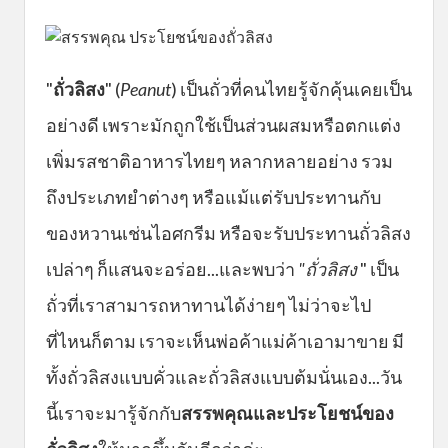
"
ถั่วลิสง
" (
Peanut
) เป็นถั่วที่คนไทยรู้จักคุ้นเคยเป็น
อย่างดี เพราะมักถูกใช้เป็นส่วนผสมหรือตกแต่ง
เพิ่มรสชาติอาหารไทยๆ หลากหลายอย่าง รวม
ถึงประเภทยำต่างๆ หรือแม้แต่รับประทานกับ
ของหวานเช่นไอศกรีม หรือจะรับประทานถั่วลิสง
เปล่าๆ ก็แสนจะอร่อย...และพบว่า
"ถั่วลิสง
" เป็น
ถั่วที่เราสามารถหาทานได้ง่ายๆ ไม่ว่าจะไป
ที่ไหนก็ตาม เราจะเห็นพ่อค้าแม่ค้าเอามาขาย มี
ทั้งถั่วลิสงแบบคั่วและถั่วลิสงแบบต้มนั่นเอง...วัน
นี้เราจะมารู้จักกับ
สรรพคุณและประโยชน์ของ