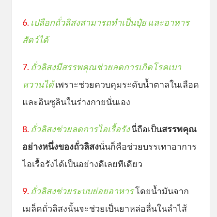
6.
เปลือกถั่วลิสงสามารถทำเป็นปุ๋ย และอาหาร
สัตว์ได้
7.
ถั่วลิสง
มีสรรพคุณ
ช่วยลดการเกิดโรคเบา
หวานได้
เพราะช่วยควบคุมระดับน้ำตาลในเลือด
และอินซูลินในร่างกายนั่นเอง
8
.
ถั่วลิสงช่วยลดการไอเรื้อรัง
นี่ถือเป็น
สรรพคุณ
อย่างหนึ่ง
ของถั่วลิสง
นั่นก็คือช่วยบรรเทาอาการ
ไอเรื้อรังได้เป็นอย่างดีเลยทีเดียว
9.
ถั่วลิสงช่วยระบบย่อยอาหาร
โดยน้ำมันจาก
เมล็ดถั่วลิสงนั้นจะช่วยเป็นยาหล่อลื่นในลำไส้