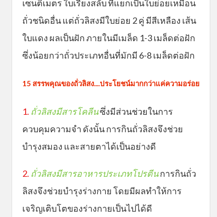
เซนติเมตร ใบเรียงสลับ ที่แยกเป็นใบย่อยเหมือน
ถั่วชนิดอื่น แต่ถั่วลิสงมีใบย่อย 2 คู่ มีสีเหลือง เส้น
ใบแดง ผลเป็นฝัก ภายในมีเมล็ด 1-3 เมล็ดต่อฝัก
ซึ่งน้อยกว่าถั่วประเภทอื่นที่มักมี 6-8 เมล็ดต่อฝัก
15 สรรพคุณของถั่วลิสง....ประโยชน์มากกว่าแค่ความอร่อย
1.
ถั่วลิสงมีสารโคลีน
ซึ่งมีส่วนช่วยในการ
ควบคุมความจำ ดังนั้น การกินถั่วลิสงจึงช่วย
บำรุงสมอง และสายตาได้เป็นอย่างดี
2.
ถั่วลิสงมีสารอาหารประเภทโปรตีน
การกินถั่ว
ลิสงจึงช่วยบำรุงร่างกาย โดยมีผลทำให้การ
เจริญเติบโตของร่างกายเป็นไปได้ดี