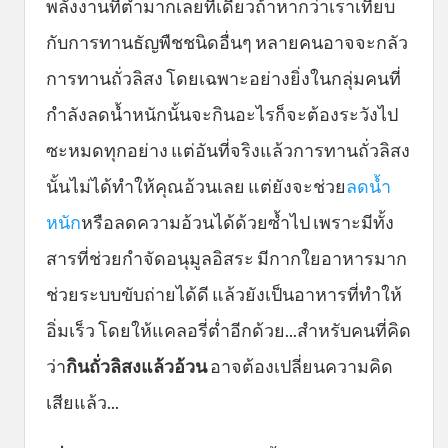
พลังงานที่ต่ำมากเลยทีเดียวถ้าหากว่าเราเทียบ
กับการทานธัญพืชชนิดอื่นๆ หลายคนอาจจะกลัว
การทานถั่วลิสง โดยเฉพาะอย่างยิ่งในกลุ่มคนที่
กำลังลดน้ำหนักนั้นจะกินอะไรก็จะต้องระวังไป
ซะหมดทุกอย่าง แต่อันที่จริงแล้วการทานถั่วลิสง
นั้นไม่ได้ทำให้คุณอ้วนเลย แต่ยังจะช่วย
ลดน้ำ
หนัก
หรือลดความอ้วนได้ด้วยซ้ำไป เพราะมีทั้ง
สารที่ช่วยกำจัดอนุมูลอิสระ มีกากใยอาหารมาก
ช่วยระบบขับถ่ายได้ดี แล้วยังเป็นอาหารที่ทำให้
อิ่มเร็ว โดยให้แคลอรี่ต่ำอีกด้วย...สำหรับคนที่คิด
ว่า
กินถั่วลิสง
แล้ว
อ้วน
อาจต้องเปลี่ยนความคิด
เสียแล้ว...