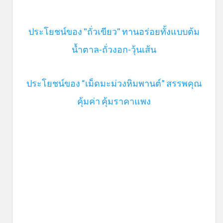
ประโยชน์ของ "ถั่วเขียว" ทานอร่อยทั้งแบบต้ม
น้ำตาล-ถั่วงอก-วุ้นเส้น
ประโยชน์ของ “เม็ดมะม่วงหิมพานต์” สรรพคุณ
คุ้มค่า คุ้มราคาแพง