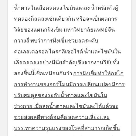
น้ำตาลในเลือดลดลง ไขมันลดลง
น้ำหนักตัวผู้
ทดลองก็ลดลงเช่นเดียวกัน หรือจะเป็นผลการ
วิจัยของแผนกฝังเข็ม มหาวิทยาลัยแพทย์จีน
กวางสี่ พบว่าการฝังเข็มช่วยลดระดับ
คอเลสเตอรอล ไตรกลีเซอไรด์ น้ำและไขมันใน
เลือดลดลงอย่างมีนัยสำคัญ ซึ่งจากงานวิจัยทั้ง
สองชิ้นนี้เชื่อเหมือนกันว่า
การฝังเข็มทำให้กลไก
การทำงานของฮอร์โมนมีการเปลี่ยนแปลง มีการ
ปรับสมดุลของระดับน้ำตาลและไขมันใน
ร่างกาย เมื่อลดน้ำตาลและไขมันลงได้แล้วจะ
ช่วยส่งผลดีทางอ้อมคือ ลดความเสี่ยงและ
บรรเทาความรุนแรงของโรคที่สามารถเกิดขึ้น