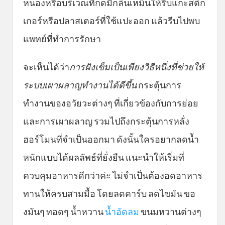
หนองหรือบริเวณที่กดมีกลิ่นเหม็นให้รีบแกะสติก
เกอร์หรือปลาสเตอร์ที่ใช้แปะออก แล้วรีบไปพบ
แพทย์ที่ทำการรักษา
จะเห็นได้ว่า
การฝังเข็มเป็นเพียงวิธีหนึ่งที่ช่วยให้
ระบบเผาผลาญทำงานได้ดีขึ้น
กระตุ้นการ
ทำงานของอวัยวะต่างๆ ที่เกี่ยวข้องกับการย่อย
และการเผาผลาญ รวมไปถึงกระตุ้นการหลั่ง
ฮอร์โมนที่จำเป็นออกมา ดังนั้นใครอยากลดน้ำ
หนักแบบได้ผลลัพธ์ที่ยั่งยืน แนะนำให้เริ่มที่
ควบคุมอาหารดีกว่าค่ะ ไม่จำเป็นต้องอดอาหาร
ทานให้ครบสามมื้อ โดยลดคาร์บ ลดไขมัน ขอ
งมันๆ ทอดๆ น้ำหวาน
น้ำอัดลม
ขนมหวานต่างๆ