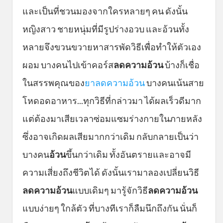
และเป็นที่ชวนมองจากใครหลายๆ คน ดังนั้น
หญิงสาว ชายหนุ่มที่มีรูปร่างอวบ และอ้วนทั้ง
หลายจึงขวนขวายหาสารพัดวิธีเพื่อทำให้ตัวเอง
ผอม บางคนไปเข้าคอร์ส
ลดความอ้วน
บ้างก็เชื่อ
ในสรรพคุณของ
ยาลดความอ้วน
บางคนเน้นสาย
โหดอดอาหาร...ทุกวิธีที่กล่าวมา ได้ผลเร็วดีมาก
แต่ต้องมาเสียเวลาซ่อมแซมร่างกายในภายหลัง
ซึ่งอาจเกิดผลเสียมากกว่าเดิม กลับกลายเป็นว่า
บางคน
อ้วน
ขึ้นกว่าเดิม ทั้งอันตรายและอาจมี
ความเสี่ยงถึงชีวิตได้ ดังนั้นเรามาลองเปลี่ยนวิธี
ลดความอ้วน
แบบเดิมๆ มารู้จักวิธี
ลดความอ้วน
แบบง่ายๆ ใกล้ตัว ที่บางทีเราก็ลืมนึกถึงกัน นั่นก็