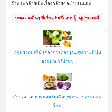
อ้วน จะกล้ายเป็นเรื่องกล้วยๆ อย่างแน่นอน
บทความอื่นๆ ที่เกี่ยวกับเรื่องน่ารู้...คู่สุขภาพดี
7 สุดยอดผลไม้แก้อาการท้องผูก…สุขภาพดี หุ่น
สวยด้วยวิธีง่ายๆ
สำรวจ…อาหารฮอตฮิตเพื่อสุขภาพ…ของคนยุค
ใหม่