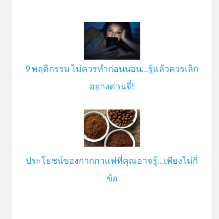
9 พฤติกรรม ไม่ควรทำก่อนนอน…รู้แล้วควรเลิก
อย่างด่วนจี๋!
ประโยชน์ของกากกาแฟที่คุณอาจรู้…เพียงไม่กี่
ข้อ