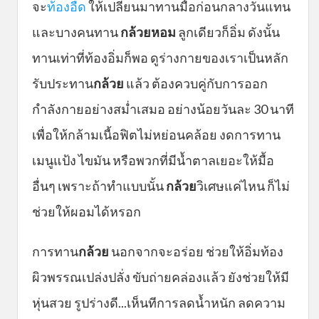
จะ
ท้องอืด
ให้เปลี่ยนมาทานมื้อก่อนกลางวันแทน
และบางคนทาน
กล้วยหอม
ลูกเดียวก็อิ่ม ดังนั้น
ทานเท่าที่ท้องอิ่มก็พอ ดูร่างกายของเราเป็นหลัก
รับประทาน
กล้วย
แล้ว ต้องควบคู่กับการออก
กำลังกายอย่างสม่ำเสมอ อย่างน้อยวันละ 30 นาที
เพื่อให้กล้ามเนื้อฟิตไม่หย่อนคล้อย งดการทาน
เมนูแป้ง ไขมัน หรือพวกที่มีน้ำตาลเยอะให้มื้อ
อื่นๆ เพราะถ้าทำแบบนั้น
กล้วย
วิเศษแค่ไหน ก็ไม่
ช่วยให้ผอมได้หรอก
การทาน
กล้วย
นอกจากจะอร่อย ช่วยให้อิ่มท้อง
ผิวพรรณเปล่งปลั่ง ขับถ่ายคล่องแล้ว ยังช่วยให้มี
หุ่นสวย รูปร่างดี...เห็นทีการลดน้ำหนัก ลดความ