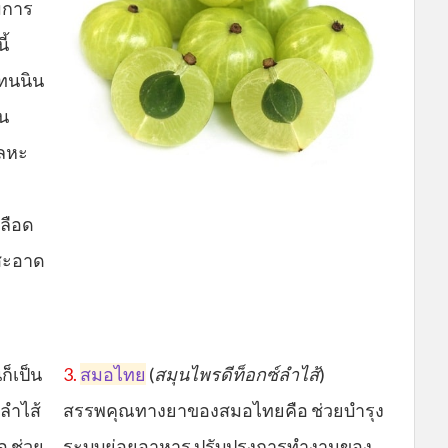
มการ
ี้
ทนนิน
าน
โลหะ
ลือด
นสะอาด
ี่ก็เป็น
3.
สมอไทย
(
สมุนไพรดีท็อกซ์ลำไส้
)
ลำไส้
สรรพคุณทางยาของสมอไทยคือ ช่วยบำรุง
อ ช่วย
ระบบย่อยอาหาร ปรับปรุงการทำงานของ