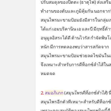
ปรับสมดุลของปิตตะ (ธาตุไฟ) ส่งเสริ
ทำงานของตับและภูมิคุ้มกัน นอกจากน
สมุนไพรมะขามป้อมยังมีสารในกลุ่มเ
ได้แก่ เอมบริคานิน เอ และบี มีฤทธิ์ต้
อนุมูลอิสระได้ดี ต้านไวรัส กำจัดพิษ
หนัก มีการทดลองพบว่าสารสกัดจาก
สมุนไพรมะขามป้อมช่วยลดไขมันในเ
จึงเหมาะสำหรับการดีท็อกซ์ลำไส้ใ
หมดจด
2.
สมอภิเภก
(
สมุนไพรดีท็อกซ์ลำไส้
) น
สมุนไพรอีกตัวทีเหมาะสำหรับดีท็อกซ์
เพราะคุณสมบัติของสมุนไพรชนิดนี้คื