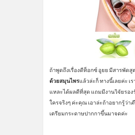
ถ้าพูดถึงเรื่องดีท็อกซ์ อูยย มีสารพั
ด้วยสมุนไพร
แล้วล่ะก็ ทางนี้เลยค่ะ เ
แหละได้ผลดีที่สุด แถมมีงานวิจัยรอ
ใครจริงๆ ค่ะคุณ เอาล่ะถ้าอยากรู้ว่า
ด
เตรียมกระดาษปากกาขึ้นมาจดค่ะ