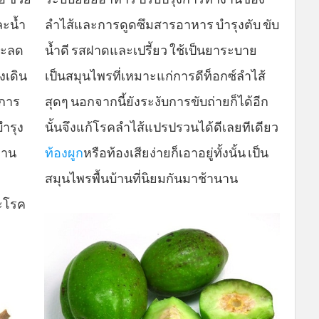
ละน้ำ
ลำไส้และการดูดซึมสารอาหาร บำรุงตับ ขับ
ละลด
น้ำดี รสฝาดและเปรี้ยว ใช้เป็นยาระบาย
งเดิน
เป็นสมุนไพรที่เหมาะแก่การดีท็อกซ์ลำไส้
บการ
สุดๆ นอกจากนี้ยังระงับการขับถ่ายก็ได้อีก
ำรุง
นั้นจึงแก้โรคลำไส้แปรปรวนได้ดีเลยทีเดียว
งาน
ท้องผูก
หรือท้องเสียง่ายก็เอาอยู่ทั้งนั้น เป็น
สมุนไพรพื้นบ้านที่นิยมกันมาช้านาน
ละโรค