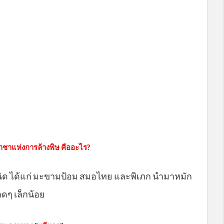
าชาแห่งการล้างพิษ คืออะไร?
นิด ได้แก่ มะขามป้อม สมอไทย และพิเภก นำมาหมัก
าดๆ เล็กน้อย