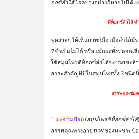
อกซ์ลำไส้
โรคบางอย่างก็หายไปได้แบ
ดีท็อกซ์ลำไส้ 
พูดง่ายๆ ให้เห็นภาพก็คือ เมื่อลำไส้
ที่จำเป็นไม่ได้ หรือแม้กระทั่งหลอ
ใช้สมุนไพรดีท็อกซ์ลำไส้จะช่วยชะล
สาระสำคัญที่มีในสมุนไพรทั้ง 3 ชนิดนี
สรรพคุณของสมุ
1.
มะขามป้อม
(
สมุนไพรดีท็อกซ์ลำไส้
สรรพคุณทางอายุรเวทของมะขามป้อ