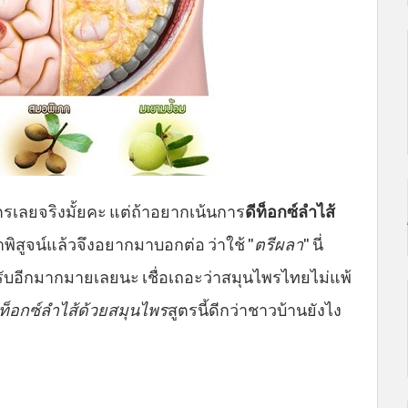
ดสูตรเลยจริงมั้ยคะ แต่ถ้าอยากเน้นการ
ดีท็อกซ์ลำไส้
ราพิสูจน์แล้วจึงอยากมาบอกต่อ ว่าใช้ "
ตรีผลา
" นี่
งรับอีกมากมายเลยนะ เชื่อเถอะว่าสมุนไพรไทยไม่แพ้
ีท็อกซ์ลำไส้ด้วยสมุนไพร
สูตรนี้ดีกว่าชาวบ้านยังไง