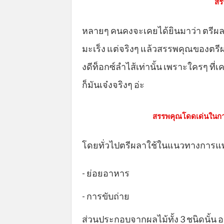
สร
หลายๆ คนคงจะเคยได้ยินมาว่า ตรีผล
มะเร็ง แต่จริงๆ แล้วสรรพคุณของตรีผ
งดีท็อกซ์ลำไส้เท่านั้น เพราะใครๆ ที
ก็มันเจ๋งจริงๆ อ่ะ
สรรพคุณโดดเด่นในการ
โดยทั่วไปตรีผลาใช้ในแนวทางการแพท
- ย่อยอาหาร
- การขับถ่าย
ส่วนประกอบจากผลไม้ทั้ง 3 ชนิดนั้น