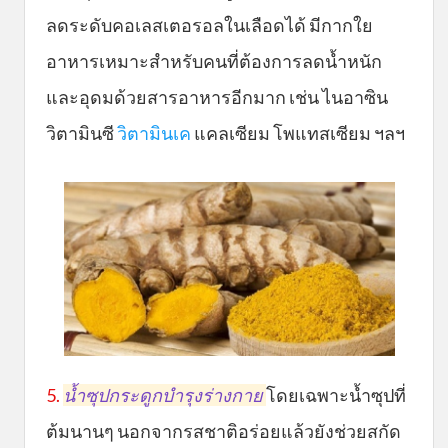
ลดระดับคอเลสเตอรอลในเลือดได้ มีกากใย
อาหารเหมาะสำหรับคนที่ต้องการลดน้ำหนัก
และอุดมด้วยสารอาหารอีกมาก เช่น ไนอาซิน
วิตามินซี
วิตามินเค
แคลเซียม โพแทสเซียม ฯลฯ
5.
น้ำซุปกระดูกบำรุงร่างกาย
โดยเฉพาะน้ำซุปที่
ต้มนานๆ นอกจากรสชาติอร่อยแล้วยังช่วยสกัด