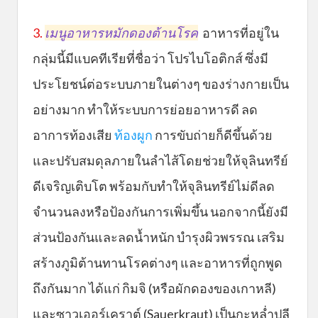
3.
เมนูอาหารหมักดองต้านโรค
อาหารที่อยู่ใน
กลุ่มนี้มีแบคทีเรียที่ชื่อว่า โปรไบโอติกส์ ซึ่งมี
ประโยชน์ต่อระบบภายในต่างๆ ของร่างกายเป็น
อย่างมาก ทำให้ระบบการย่อยอาหารดี ลด
อาการท้องเสีย
ท้องผูก
การขับถ่ายก็ดีขึ้นด้วย
และปรับสมดุลภายในลำไส้โดยช่วยให้จุลินทรีย์
ดีเจริญเติบโต พร้อมกับทำให้จุลินทรีย์ไม่ดีลด
จำนวนลงหรือป้องกันการเพิ่มขึ้น นอกจากนี้ยังมี
ส่วนป้องกันและลดน้ำหนัก บำรุงผิวพรรณ เสริม
สร้างภูมิต้านทานโรคต่างๆ และอาหารที่ถูกพูด
ถึงกันมาก ได้แก่ กิมจิ (หรือผักดองของเกาหลี)
และซาวเออร์เคราต์ (Sauerkraut) เป็นกะหล่ำปลี