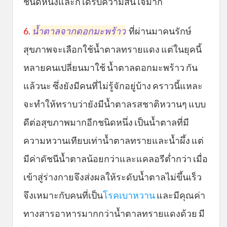
ชนิดหนึ่งและก็ได้รับความสนใจมาก
6.
น้ำตาลจากดอกมะพร้าว
ที่ผ่านมาคนรักษ์
สุขภาพจะเลือกใช้น้ำตาลทรายแดง แต่ในยุคนี้
หลายคนเปลี่ยนมาใช้ น้ำตาลดอกมะพร้าว กัน
แล้วนะ ซึ่งยังมีคนที่ไม่รู้จักอยู่บ้าง คราวนี้แหละ
จะทำให้ทราบว่ายังมีน้ำตาลรสชาติหวานๆ แบบ
ดีต่อสุขภาพมากอีกชนิดหนึ่ง เป็นน้ำตาลที่มี
ความหวานเทียบเท่าน้ำตาลทรายและน้ำผึ้ง แต่
มีค่าดัชนีน้ำตาลน้อยกว่าและแคลอรีต่ำกว่า เมื่อ
เข้าสู่ร่างกายจึงส่งผลให้ระดับน้ำตาลไม่ขึ้นเร็ว
จึงเหมาะกับคนที่เป็น
โรคเบาหวาน
และมีคุณค่า
ทางสารอาหารมากกว่าน้ำตาลทรายแดงด้วย มี