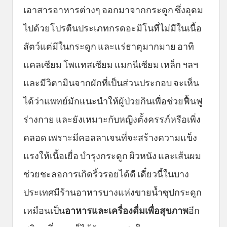
เอาสารอาหารต่างๆ ออกมาจากกระดูก ซึ่งอุดม
ไปด้วยโปรตีนประเภทกรดอะมิโนที่ไม่มีในเนื้อ
สัตว์แต่มีในกระดูก และแร่ธาตุมากมาย อาทิ
แคลเซียม โพแทสเซียม แมกนีเซียม เหล็ก ฯลฯ
และมีวิตามินจากผักที่เป็นส่วนประกอบ จะเห็น
ได้ว่าแพทย์มักแนะนำให้ผู้ป่วยกินเพื่อช่วยฟื้นฟู
ร่างกาย และยังเหมาะกับหญิงตั้งครรภ์หรือเพิ่ง
คลอด เพราะมีคอลลาเจนที่จะสร้างความแข็ง
แรงให้เนื้อเยื่อ บำรุงกระดูก ผิวหนัง และเส้นผม
ช่วยชะลอการเกิดริ้วรอยได้ดี เดี๋ยวนี้ในบาง
ประเทศมีร้านอาหารบางแห่งขายน้ำซุปกระดูก
เหมือนเป็น
อาหารและเครื่องดื่มเพื่อสุขภาพ
อีก