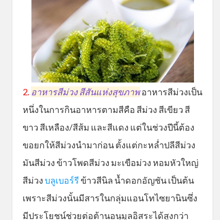
2.
อาหารสีม่วง สีสันแห่งสุขภาพ
อาหารสีม่วงเป็น
หนึ่งในการกินอาหารตามสีคือ สีม่วง สีเขียว สี
ขาว สีเหลือง/สีส้ม และสีแดง แต่ในช่วงปีนี้ต้อง
ขอยกให้สีม่วงนำมาก่อน ตั้งแต่กะหล่ำปลีสีม่วง
มันสีม่วง ข้าวโพดสีม่วง มะเขือม่วง หอมหัวใหญ่
สีม่วง
บลูเบอร์รี
ข้าวสีนิล น้ำดอกอัญชัน เป็นต้น
เพราะสีม่วงนั้นมีสารในกลุ่มแอนโทไซยานินซึ่ง
มีประโยชน์ช่วยต่อต้านอนุมูลอิสระได้สูงกว่า