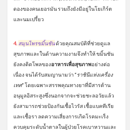
ดองของคนเยอรมัน รวมถึงยังมีอยู่ในโยเกิร์ต
และนมเปรี้ยว
4.
สมุนไพรขมิ้นชัน
ด้วยคุณสมบัติที่ช่วยดูแล
สุขภาพและในด้านความงามจึงทำให้ ขมิ้นชัน
ยังคงติดโพลของ
อาหารเพื่อสุขภาพ
อย่างต่อ
เนื่อง จนได้รับสมญานามว่า “
ราชินีแห่งเครื่อง
เทศ
” โดยเฉพาะสรรพคุณทางยาที่มีสารต้าน
อนุมูลอิสระสูงซึ่งนอกจากจะช่วยชะลอวัยแล้ว
ยังสามารถช่วยป้องกันเชื้อไวรัส เชื้อแบคทีเรีย
และเชื้อรา ลดความเสี่ยงการเกิดโรคมะเร็ง
ควบคุมระดับน้ำตาลในผู้ป่วยโรคเบาหวานและ