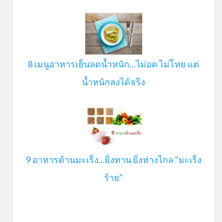
8 เมนูอาหารเย็นลดน้ำหนัก…ไม่อด ไม่โหย แต่
น้ำหนักลงได้จริง
9 อาหารต้านมะเร็ง...ยิ่งทาน ยิ่งห่างไกล "มะเร็ง
ร้าย"