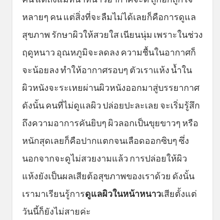
หลายๆ คน แต่สิ่งที่จะลืมไม่ได้เลยก็คือการดูแล
สุขภาพ รักษาผิวให้สวยใส เนียนนุ่ม เพราะในช่วง
ฤดูหนาว อุณหภูมิจะลดลง ความชื้นในอากาศก็
จะน้อยลง ทำให้อากาศรอบๆ ตัวเราแห้ง น้ำใน
ผิวหนังจะระเหยผ่านผิวหนังออกมาสู่บรรยากาศ
ดังนั้น คนที่ไม่ดูแลผิว ปล่อยปะละเลย จะเริ่มรู้สึก
ถึงความอาการคันยิบๆ ผิวลอกเป็นขุยขาวๆ หรือ
หนักสุดเลยก็คือปากแตกจนเลือดออกซิบๆ ซึ่ง
นอกจากจะดูไม่สวยงามแล้ว การปล่อยให้ผิว
แห้งยังเป็นผลเสียต้อสุขภาพของเราด้วย ดังนั้น
เรามาเรียนรู้การ
ดูแลผิวในหน้าหนาว
เสียตั้งแต่
วันนี้ก็ยังไม่สายค่ะ