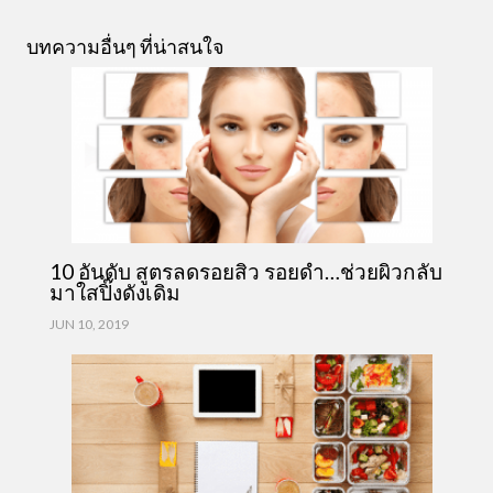
บทความอื่นๆ ที่น่าสนใจ
10 อันดับ สูตรลดรอยสิว รอยดำ…ช่วยผิวกลับ
มาใสปิ๊งดังเดิม
JUN 10, 2019