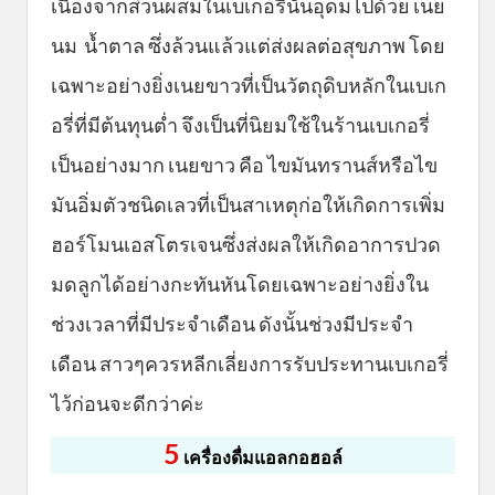
เนื่องจากส่วนผสมในเบเกอรี่นั้นอุดมไปด้วย เนย
นม น้ำตาล ซึ่งล้วนแล้วแต่ส่งผลต่อสุขภาพ โดย
เฉพาะอย่างยิ่งเนยขาวที่เป็นวัตถุดิบหลักในเบเก
อรี่ที่มีต้นทุนต่ำ จึงเป็นที่นิยมใช้ในร้านเบเกอรี่
เป็นอย่างมาก เนยขาว คือ ไขมันทรานส์หรือไข
มันอิ่มตัวชนิดเลวที่เป็นสาเหตุก่อให้เกิดการเพิ่ม
ฮอร์โมนเอสโตรเจนซึ่งส่งผลให้เกิดอาการปวด
มดลูกได้อย่างกะทันหันโดยเฉพาะอย่างยิ่งใน
ช่วงเวลาที่มีประจำเดือน ดังนั้นช่วงมีประจำ
เดือน สาวๆควรหลีกเลี่ยงการรับประทานเบเกอรี่
ไว้ก่อนจะดีกว่าค่ะ
5
เครื่องดื่มแอลกอฮอล์