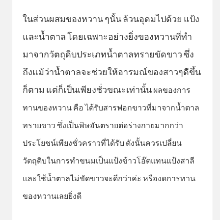
ในส่วนผสมของหวาน ๆนั้น ล้วนอุดมไปด้วย แป้ง
และน้ำตาล โดยเฉพาะอย่างยิ่งของหวานที่ทำ
มาจากวัตถุดิบประเภทน้ำตาลทรายขัดขาว ซึ่ง
ถึงแม้ว่าน้ำตาลจะช่วยให้อารมณ์ของสาวๆดีขึ้น
ก็ตาม แต่ก็เป็นเพียงชั่วขณะเท่านั้น
ผลของการ
ทานของหวาน คือ ได้รับสารฟอกขาวที่มาจากน้ำตาล
ทรายขาว ซึ่งเป็นพิษอันตรายต่อร่างกายมากกว่า
ประโยชน์เพียงชั่วคราวที่ได้รับ ดังนั้นควรเปลี่ยน
วัตถุดิบในการทำขนมเป็นแป้งข้าวโอ๊ตแทนแป้งสาลี
และใช้น้ำตาลไม่ขัดขาวจะดีกว่าค่ะ หรืองดการทาน
ของหวานเลยยิ่งดี