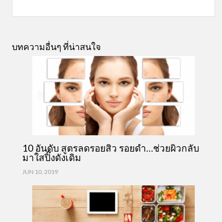
บทความอื่นๆ ที่น่าสนใจ
10 อันดับ สูตรลดรอยสิว รอยดำ…ช่วยผิวกลับ
มาใสปิ๊งดังเดิม
JUN 10, 2019