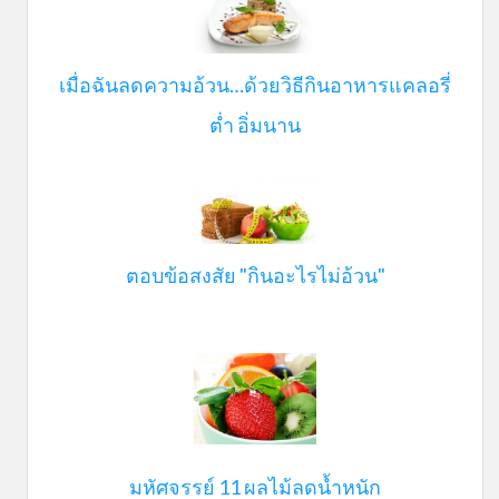
เมื่อฉันลดความอ้วน…ด้วยวิธีกินอาหารแคลอรี่
ต่ำ อิ่มนาน
ตอบข้อสงสัย "กินอะไรไม่อ้วน"
มหัศจรรย์ 11 ผลไม้ลดน้ำหนัก