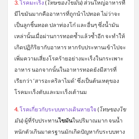
3.
โรคมะเร็ง
(
โทษของไขมัน
) ส่วนใหญ่อาหารที่
มีไขมันมากคืออาหารที่ถูกนำไปทอด ไม่ว่าจะ
เป็นลูกชิ้นทอด ปลาท่องโก๋ และอื่นๆ ซึ่งน้ำมัน
เหล่านั้นเมื่อผ่านการทอดซ้ำแล้วซ้ำอีก จะทำให้
เกิดปฏิกิริยากับอาหาร หากรับประทานเข้าไปจะ
เพิ่มความเสี่ยงโรคร้ายอย่างมะเร็งในกระเพาะ
อาหาร นอกจากนั้นในอาหารทอดยังมีสารที่
เรียกว่า ‘สารอะคริลาไมด์’ ซึ่งเป็นต้นเหตุของ
โรคมะเร็งตับและมะเร็งเต้านม
4.
โรคเกี่ยวกับระบบทางเดินหายใจ
(
โทษของไข
มัน
) ผู้ที่รับประทาน
ไขมัน
ในปริมาณมาก จนน้ำ
หนักตัวเกินมาตรฐานมักเกิดปัญหากับระบบทาง