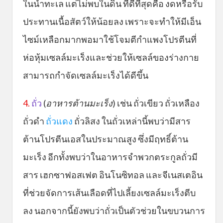
ในน้ำทะเล แต่ไม่พบในดิน ที่ดีที่สุดคือ งดหรือรับ
ประทานเนื้อสัตว์ให้น้อยลง เพราะจะทำให้มีเอ็น
ไซม์เหลือกมากพอมาใช้โจมตีกำแพงโปรตีนที่
ห่อหุ้มเซลล์มะเร็งและช่วยให้เซลล์ของร่างกาย
สามารถกำจัดเซลล์มะเร็งได้ดีขึ้น
4.
ถั่ว
(
อาหารต้านมะเร็ง
) เช่น ถั่วเขียว ถั่วเหลือง
ถั่วดำ
ถั่วแดง
ถั่วลิสง ในถั่วเหล่านี้พบว่ามีสาร
ต้านโปรตีนเอสในประมาณสูง ซึ่งมีฤทธิ์ต้าน
มะเร็ง อีกทั้งพบว่าในอาหารจำพวกตระกูลถั่วมี
สาร เฮกซาฟอสเฟต อินโนซิทอล และจีเนสเตอิน
ที่ช่วยจัดการเส้นเลือดที่ไปเลี้ยงเซลล์มะเร็งตีบ
ลง นอกจากนี้ยังพบว่าถั่วเป็นตัวช่วยในขบวนการ