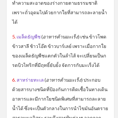
ทำความสะอาดของร่างกายตามธรรมชาติ
เพราะถั่วอุดมไปด้วยกากใยที่สามารถละลายน้ำ
ได้
5.
เมล็ดธัญพืช
(
อาหารต้านมะเร็ง
) เช่น ข้าวโพด
ข้าวสาลี ช้าวโอ๊ต ข้าวบาร์เลย์ เพราะเมื่อกากใย
ของเมล็ดธัญพืชแตกตัวในลำไส้ จะเปลี่ยนเป็นก
รดบิวไทริกที่มีฤทธิ์ยับยั้ง จัดการกับมะเร็งได้
6.
สาหร่ายทะเล
(
อาหารต้านมะเร็ง
) ประกอบ
ด้วยสารบางชนิดที่ป้องกันการติดเชื้อในทางเดิน
อาหารและมีกากใยชนิดพิเศษที่สามารถละลาย
น้ำได้ ซึ่งจะเป็นตัวกลางในการนำไขมันอันตราย
สารอนุมูลอิสระ รวมถึงสารพิษต่างๆ ออกจาก