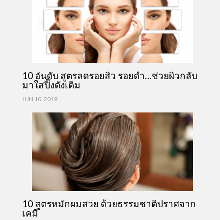
10 อันดับ สูตรลดรอยสิว รอยดำ…ช่วยผิวกลับ
มาใสปิ๊งดังเดิม
JUN 10, 2019
10 สูตรหมักผมสวย ด้วยธรรมชาติปราศจาก
เคมี