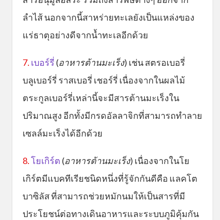
ลำไส้ นอกจากนี้สาหร่ายทะเลยังเป็นแหล่งของ
แร่ธาตุอย่างดีจากน้ำทะเลอีกด้วย
7.
เบอร์รี่
(
อาหารต้านมะเร็ง
) เช่น สตรอเบอรี่
บลูเบอร์รี่ ราสเบอรี่ เชอร์รี่ เนื่องจากในผลไม้
ตระกูลเบอร์รี่เหล่านี้จะมีสารต้านมะเร็งใน
ปริมาณสูง อีกทั้งมีกรดอัลลาจิกที่สามารถทำลาย
เซลล์มะเร็งได้อีกด้วย
8.
โยเกิร์ต
(
อาหาร
ต้านมะเร็ง
) เนื่องจากในโย
เกิร์ตมีแบคทีเรียชนิดหนึ่งที่รู้จักกันดีคือ แลคโต
บาซิลัส ที่สามารถช่วยหมักนมให้เป็นสารที่มี
ประโยชน์ต่อทางเดินอาหารและระบบภูมิคุ้มกัน