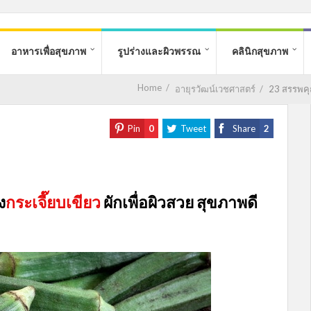
อาหารเพื่อสุขภาพ
รูปร่างและผิวพรรณ
คลินิกสุขภาพ
Home
/
อายุรวัฒน์เวชศาสตร์
/
23 สรรพคุ
Pin
0
Tweet
Share
2
ง
กระเจี๊ยบเขียว
ผักเพื่อผิวสวย สุขภาพดี