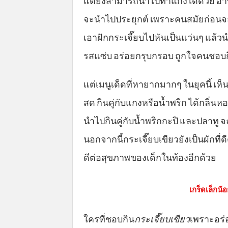
แต่ยังสามารถนำไปทำแกงได้ด้วย อาทิ
จะนำไปประยุกต์ เพราะคนสมัยก่อนจะ
เอาฝักกระเจี๊ยบไปหันเป็นแว่นๆ แล้วน
รสแซ่บ อร่อยกรุบกรอบ ถูกใจคนชอบก
แต่เมนูเด็ดที่หายากมากๆ ในยุคนี้ เห
สด กินคู่กับแกงหรือน้ำพริก ได้กลิ่
นำไปกินคู่กับน้ำพริกกะปิ และปลาทู จ
นอกจากนี้กระเจี๊ยบเขียวยังเป็นผักที่
ดีต่อสุขภาพของเด็กในท้องอีกด้วย
เกร็ดเล็กน้
ใครที่ชอบกิน
กระเจี๊ยบเขียว
เพราะอร่