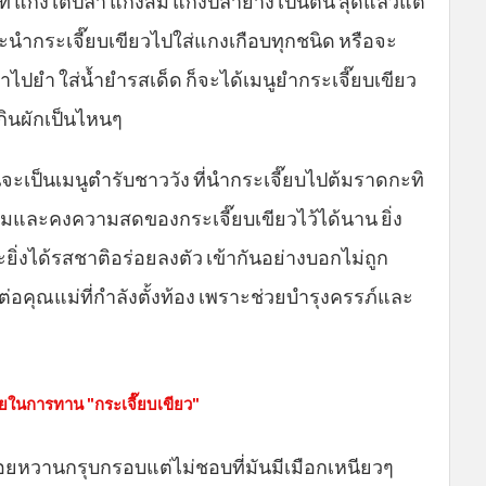
 แกงไตปลา แกงส้ม แกงปลาย่าง เป็นต้น สุดแล้วแต่
นำกระเจี๊ยบเขียวไปใส่แกงเกือบทุกชนิด หรือจะ
ำไปยำ ใส่น้ำยำรสเด็ด ก็จะได้เมนูยำกระเจี๊ยบเขียว
ินผักเป็นไหนๆ
็นจะเป็นเมนูตำรับชาววัง ที่นำกระเจี๊ยบไปต้มราดกะทิ
นหอมและคงความสดของกระเจี๊ยบเขียวไว้ได้นาน ยิ่ง
ะยิ่งได้รสชาติอร่อยลงตัว เข้ากันอย่างบอกไม่ถูก
ดีต่อคุณแม่ที่กำลังตั้งท้อง เพราะช่วยบำรุงครรภ์และ
อยในการทาน "กระเจี๊ยบเขียว"
อยหวานกรุบกรอบแต่ไม่ชอบที่มันมีเมือกเหนียวๆ