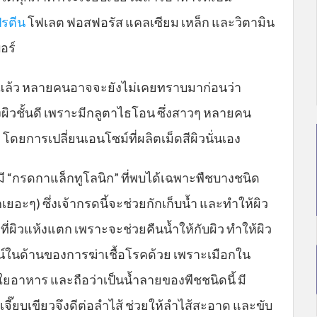
รตีน
โฟเลต ฟอสฟอรัส แคลเซียม เหล็ก และวิตามิน
อร์
แล้ว หลายคนอาจจะยังไม่เคยทราบมาก่อนว่า
รุงผิวชั้นดี เพราะมีกลูตาไธโอน ซึ่งสาวๆ หลายคน
โดยการเปลี่ยนเอนโซม์ที่ผลิตเม็ดสีผิวนั่นเอง
มี “กรดกาแล็กทูโลนิก” ที่พบได้เฉพาะพืชบางชนิด
กเยอะๆ) ซึ่งเจ้ากรดนี้จะช่วยกักเก็บน้ำ และทำให้ผิว
ี่ผิวแห้งแตก เพราะจะช่วยคืนน้ำให้กับผิว ทำให้ผิว
ยชน์ในด้านของการฆ่าเชื้อโรคด้วย เพราะเมือกใน
ยอาหาร และถือว่าเป็นน้ำลายของพืชชนิดนี้ มี
จี๊ยบเขียวจึงดีต่อลำไส้ ช่วยให้ลำไส้สะอาด และขับ