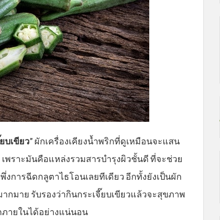
๊ยบเขียว
” ผักเครื่องเคียงน้ำพริกที่ดูเหมือนจะแสน
เพราะมันคือแหล่งรวมสารบำรุงผิวชั้นดี ที่จะช่วย
ึ่งการฉีดกลูตาไธโอนเลยทีเดียว อีกทั้งยังเป็นผัก
พมากมาย รับรองว่ากินกระเจี๊ยบเขียวแล้วจะสุขภาพ
ากภายในได้อย่างแน่นอน