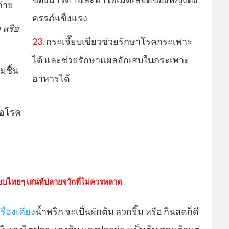
ถ่าย
ครรภ์แข็งแรง
 หรือ
23.
กระเจี๊ยบเขียวช่วยรักษาโรคกระเพาะ
ได้ และช่วยรักษาแผลอักเสบในกระเพาะ
มชื้น
อาหารได้
ื้อโรค
แบบไทยๆ เสน่ห์ปลายจวักที่ไม่ควรพลาด
รื่องเคียง
น้ำพริก จะเป็นผักต้ม ลวกจิ้ม หรือ กินสดก็ดี