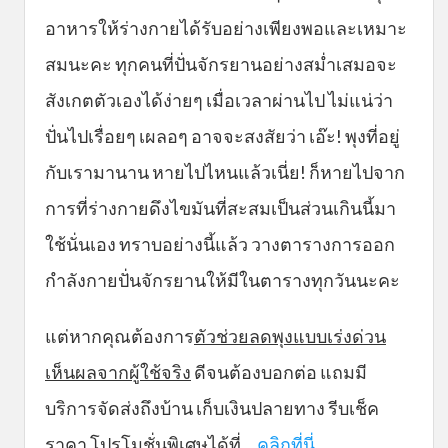
อาหารให้ร่างกายได้รับอย่างเพียงพอและเหมาะ
สมนะคะ ทุกคนที่ปั่นจักรยานอย่างสม่ำเสมอจะ
สังเกตตัวเองได้ง่ายๆ เมื่อเวลาผ่านไป ไม่แน่ว่า
ปั่นไปเรื่อยๆ เผลอๆ อาจจะสงสัยว่า เอ๊ะ! พุงที่อยู่
กับเรามานาน หายไปไหนแล้วเนี่ย! ก็หายไปจาก
การที่ร่างกายดึงไขมันที่สะสมเป็นส่วนเกินนี้มา
ใช้นั่นเอง ทราบอย่างนี้แล้ว วางตารางการออก
กำลังกายปั่นจักรยานให้มีในตารางทุกวันนะคะ
แต่หากคุณต้องการ
ตัวช่วยลดพุงแบบเร่งด่วน
เห็นผลจากผู้ใช้จริง
ดีจนต้องบอกต่อ แถมมี
บริการจัดส่งถึงบ้าน เก็บเงินปลายทาง รีบเช็ค
ราคา โปรโมชั่นพิเศษได้ที่....
คลิกที่นี่