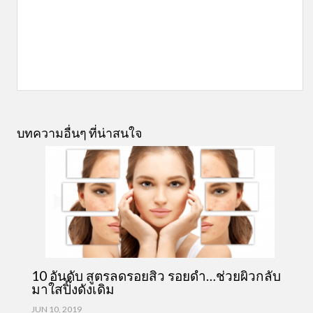
บทความอื่นๆ ที่น่าสนใจ
10 อันดับ สูตรลดรอยสิว รอยดำ…ช่วยผิวกลับ
มาใสปิ๊งดังเดิม
JUN 10, 2019