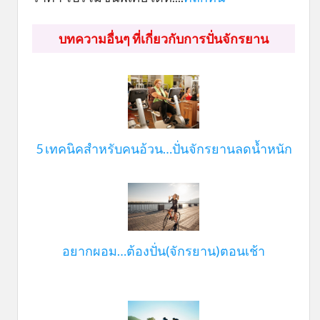
บทความอื่นๆ ที่เกี่ยวกับการปั่นจักรยาน
5 เทคนิคสำหรับคนอ้วน…ปั่นจักรยานลดน้ำหนัก
อยากผอม…ต้องปั่น(จักรยาน)ตอนเช้า