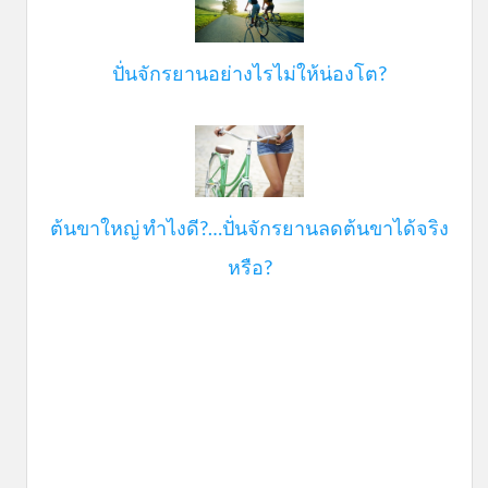
ปั่นจักรยานอย่างไรไม่ให้น่องโต?
ต้นขาใหญ่ ทำไงดี?…ปั่นจักรยานลดต้นขาได้จริง
หรือ?