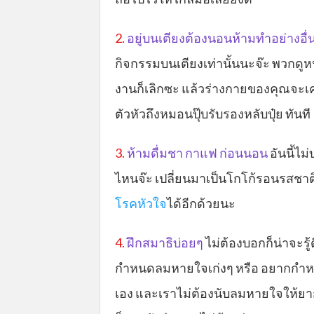
2.
อยู่บนเตียงต้องนอนห้ามทำอย่างอื่
กิจกรรมบนเตียงเท่านั้นนะจ๊ะ พวกดูหน
งานก็เลิกซะ แล้วร่างกายของคุณจะเคยช
ตัวหัวถึงหมอนปุ๊บรับรองหลับปุ๋ย ทันที
3.
ห้ามดื่มชา กาแฟ ก่อนนอน
อันนี้ไม
ไหนจ๊ะ เปลี่ยนมาเป็นโกโก้รอนรสชาติ
โรคหัวใจ
ได้อีกด้วยนะ
4.
ฝึกสมาธิบ่อยๆ
ไม่ต้องบอกก็น่าจะรู
กำหนดลมหายใจเก่งๆ หรือ อยากกำหนดจ
เอง และเราไม่ต้องนับลมหายใจให้ยา