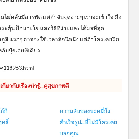
อนไม่หลับ
มีสารพัด แต่ถ้าจับจุดง่ายๆ เราจะเข้าใจ คือ
กระตุ้น ฝึกหายใจ และวิธีที่ง่ายและได้ผลที่สุด
ทำดูสิ แรกๆ อาจจะใช้เวลาสักนิดนึง แต่ถ้าใครเคยฝึก
ับปุ๋ยเลยทีเดียว
iew118963.html
กี่ยวกับเรื่องน่ารู้...คู่สุขภาพดี
ก้ก็
ความลับของบะหมี่กึ่ง
ทธิ์
สำเร็จรูป...ที่ไม่มีใครเคย
บอกคุณ