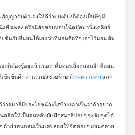
น
สัญญากับตัวเองให้ดีว่าบนเตียงก็ต้องเป็นที่ๆ มี
ังฟังเพลง หรือนิสัยชอบหอบโน้ตบุ๊คมานั่งเคลียร์
ินกับที่นอนได้เอง ว่าที่นอนคือที่ๆ เอาไว้นอน ล้ม
่บอกก็ต้องรู้อยู่แล้วเนอะ! ดื่มตอนนี้จะนอนอีกทีตอน
เข้มข้นดีกว่า แถมยังช่วยรักษา
โรคความดัน
และ
้ดีว่าสมาธิมีประโยชน์อะไรบ้าง เอาเป็นว่าถ้าอยาก
ิตให้เป็นจนหลับปุ๋ย ฝึกสมาธิบ่อยๆ จะจับจุดได้
ก ถ้ากำหนดลมเป็นแค่ปล่อยให้จิตค่อยๆ ผ่อนคลาย