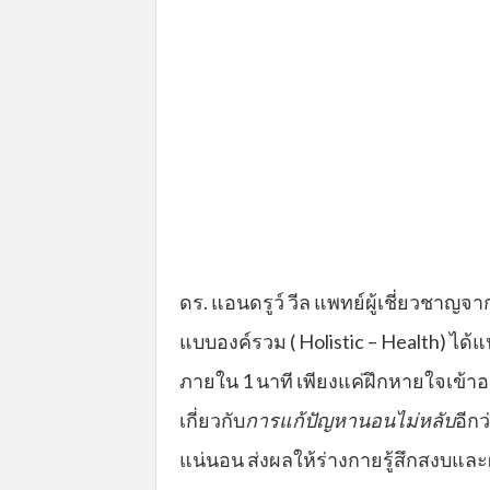
ดร. แอนดรูว์ วีล แพทย์ผู้เชี่ยวชาญ
แบบองค์รวม ( Holistic – Health) ไ
ภายใน 1 นาที เพียงแค่ฝึกหายใจเข้าออก
เกี่ยวกับ
การแก้ปัญหานอนไม่หลับ
อีก
แน่นอน ส่งผลให้ร่างกายรู้สึกสงบแล