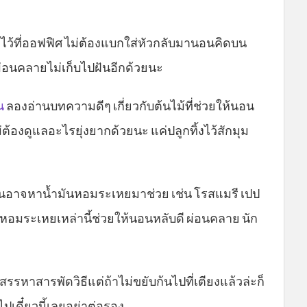
้งไว้ที่ออฟฟิศ ไม่ต้องแบกใส่หัวกลับมานอนคิดบน
ะผ่อนคลายไม่เก็บไปฝันอีกด้วยนะ
น
ลองอ่านบทความดีๆ เกี่ยวกับต้นไม้ที่ช่วยให้นอน
่ต้องดูแลอะไรยุ่งยากด้วยนะ แค่ปลูกทิ้งไว้สักมุม
อาจหาน้ำมันหอมระเหยมาช่วย เช่น โรสแมรี เปป
ันหอมระเหยเหล่านี้ช่วยให้นอนหลับดี ผ่อนคลาย นัก
้คุณสรรหาสารพัดวิธีแต่ถ้าไม่ขยับก้นไปที่เตียงแล้วล่ะก็
 ไปเดี๋ยวนี้เลยอย่าต่อรอง