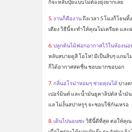
ก็จะหลับปุ๋ยแบบไม่ต้องยุ่งยากเลย
5.
งานก็คืองาน
ถึงเวลา 5 โมงก็โยนทิ
เตียง วิธีนี้จะทำให้คุณไม่เครียด แล
6.
ปลูกต้นไม้ฟอกอากาศไว้ในห้องนอ
หลับสบายดูสิ โอโห! มีเป็นสิบๆ แถมไม
ก็ได้อากาศสดชื่น ชอบมากขอบอก
7.
กลิ่นอโรม่าหอมๆ ช่วยคุณได้
บางคน
เปอร์มินท์ และน้ำมันยูคาลิปตัส น้ำม
แล ไม่งั้นสปาหรูๆ จะชอบใช้กันเหรอ
8.
เดินไปนอนซะ
วิธีนี้ดีที่สุด ต่อให
เมื่อไหร่จะได้นอนกันจ๊ะ จะ 4 ทุ่มแล้ว