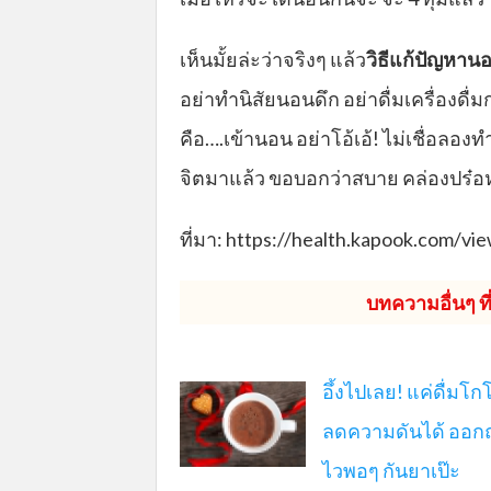
เห็นมั้ยล่ะว่าจริงๆ แล้ว
วิธีแก้ปัญหาน
อย่าทำนิสัยนอนดึก อย่าดื่มเครื่องดื่ม
คือ….เข้านอน อย่าโอ้เอ้! ไม่เชื่อลอง
จิตมาแล้ว ขอบอกว่าสบาย คล่องปร๋อหล
ที่มา: https://health.kapook.com/v
บทความอื่นๆ ที่เ
อึ้งไปเลย! แค่ดื่มโกโ
ลดความดันได้ ออกฤ
ไวพอๆ กันยาเป๊ะ