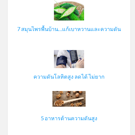
7 สมุนไพรพื้นบ้าน…แก้เบาหวานและความดัน
ความดันโลหิตสูง ลดได้ ไม่ยาก
5 อาหารต้านความดันสูง