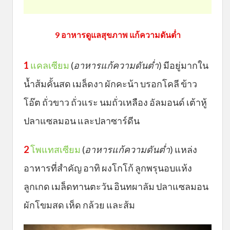
9 อาหารดูแลสุขภาพ แก้ความดันต่ำ
1
แคลเซียม
(
อาหารแก้ความดันต่ำ
) มีอยู่มากใน
น้ำส้มคั้นสด เมล็ดงา ผักคะน้า บรอกโคลี ข้าว
โอ๊ต ถั่วขาว ถั่วแระ นมถั่วเหลือง อัลมอนด์ เต้าหู้
ปลาแซลมอน และปลาซาร์ดีน
2
โพแทสเซียม
(
อาหารแก้ความดันต่ำ
) แหล่ง
อาหารที่สำคัญ อาทิ ผงโกโก้ ลูกพรุนอบแห้ง
ลูกเกด เมล็ดทานตะวัน อินทผาลัม ปลาแซลมอน
ผักโขมสด เห็ด กล้วย และส้ม