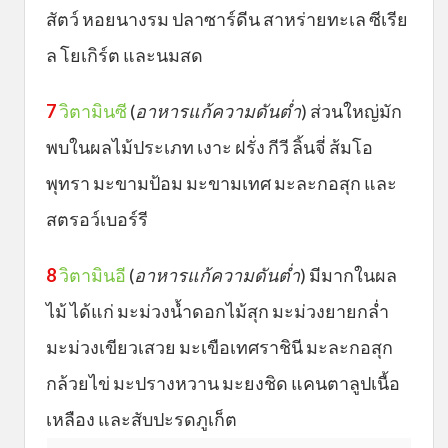
สัตว์ หอยนางรม ปลาซาร์ดีน สาหร่ายทะเล ซีเรีย
ล โยเกิร์ต และนมสด
7
วิตามินซี
(
อาหารแก้ความดันต่ำ
) ส่วนใหญ่มัก
พบในผลไม้ประเภท เงาะ ฝรั่ง กีวี ลิ้นจี่ ส้มโอ
พุทรา มะขามป้อม มะขามเทศ มะละกอสุก และ
สตรอว์เบอร์รี
8
วิตามินอี
(
อาหารแก้ความดันต่ำ
) มีมากในผล
ไม้ ได้แก่ มะม่วงน้ำดอกไม้สุก มะม่วงยายกล่ำ
มะม่วงเขียวเสวย มะเขือเทศราชินี มะละกอสุก
กล้วยไข่ มะปรางหวาน มะยงชิด แคนตาลูปเนื้อ
เหลือง และสับปะรดภูเก็ต