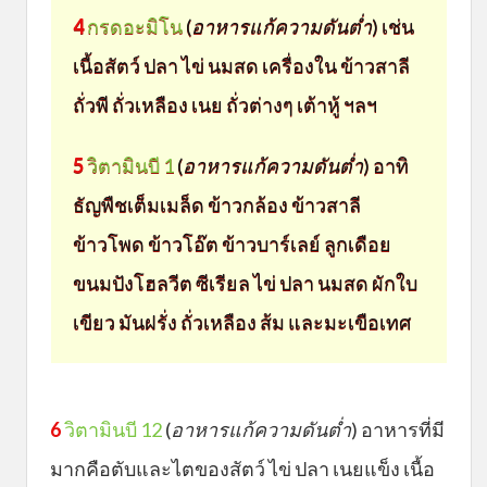
4
กรดอะมิโน
(
อาหารแก้ความดันต่ำ
) เช่น
เนื้อสัตว์ ปลา ไข่ นมสด เครื่องใน ข้าวสาลี
ถั่วพี ถั่วเหลือง เนย ถั่วต่างๆ เต้าหู้ ฯลฯ
5
วิตามินบี 1
(
อาหารแก้ความดันต่ำ
) อาทิ
ธัญพืชเต็มเมล็ด ข้าวกล้อง ข้าวสาลี
ข้าวโพด ข้าวโอ๊ต ข้าวบาร์เลย์ ลูกเดือย
ขนมปังโฮลวีต ซีเรียล ไข่ ปลา นมสด ผักใบ
เขียว มันฝรั่ง ถั่วเหลือง ส้ม และมะเขือเทศ
6
วิตามินบี 12
(
อาหารแก้ความดันต่ำ
) อาหารที่มี
มากคือตับและไตของสัตว์ ไข่ ปลา เนยแข็ง เนื้อ