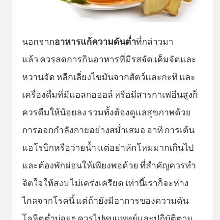
นอกจาก
อาหารแก้ความดันต่ำ
ที่กล่าวมา
แล้ว ควรลดการกินอาหารที่มีรสจัด เค็มจัดและ
หวานจัด หลีกเลี่ยงไขมันจากสัตว์และกะทิ และ
เครื่องดื่มที่มีแอลกอฮอล์ หรือมีสารกาเฟอีนสูงก็
ควรดื่มให้น้อยลง รวมทั้งต้องดูแลสุขภาพด้วย
การออกกำลังกายอย่างสม่ำเสมอ อาทิ การเต้น
แอโรบิกหรือว่ายน้ำ แต่อย่าหักโหมมากเกินไป
และต้องพักผ่อนให้เพียงพอด้วย ที่สำคัญควรทำ
จิตใจให้สงบ ไม่เคร่งเครียด เท่านี้เราก็จะห่าง
ไกลจากโรคนี้ แต่ถ้ายังมีอาการของความดัน
โลหิตต่ำบ่อยๆ ควรไปพบแพทย์และปฏิบัติตาม