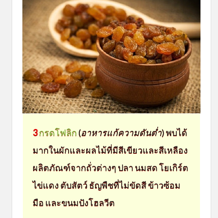
3
กรดโฟลิก
(
อาหารแก้ความดันต่ำ
) พบได้
มากในผักและผลไม้ที่มีสีเขียวและสีเหลือง
ผลิตภัณฑ์จากถั่วต่างๆ ปลา นมสด โยเกิร์ต
ไข่แดง ตับสัตว์ ธัญพืชที่ไม่ขัดสี ข้าวซ้อม
มือ และขนมปังโฮลวีต