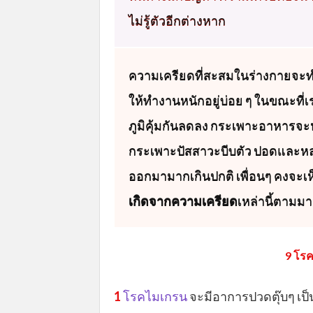
ไม่รู้ตัวอีกต่างหาก
ความเครียดที่สะสมในร่างกายจะ
ให้ทำงานหนักอยู่บ่อย ๆ ในขณะที่เ
ภูมิคุ้มกันลดลง กระเพาะอาหารจะห
กระเพาะปัสสาวะบีบตัว ปอดและหล
ออกมามากเกินปกติ เพื่อนๆ คงจะเห็น
เกิดจากความเครียด
เหล่านี้ตามมา
9 โรค
1
โรคไมเกรน
จะมีอาการปวดตุ๊บๆ เป็น