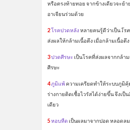
หรือตรงท้ายทอย จากข้างเดียวจะย้า
อาเจียนร่วมด้วย
2
โรคปวดหลัง
หลายคนรู้ดีว่าเป็น
โรค
ส่งผลให้กล้ามเนื้อตึง เมื่อกล้ามเนื
3
ปวดศีรษะ
เป็นโรคที่ส่งผลจากกล้า
ศีรษะ
4
ภูมิแพ้
ความเครียดทำให้ระบบภูมิคุ้
ร่างกายติดเชื้อไวรัสได้ง่ายขึ้น จึงเป็น
เดียว
5
หอบหืด
เป็นผลมาจากปอด หลอดลมตี