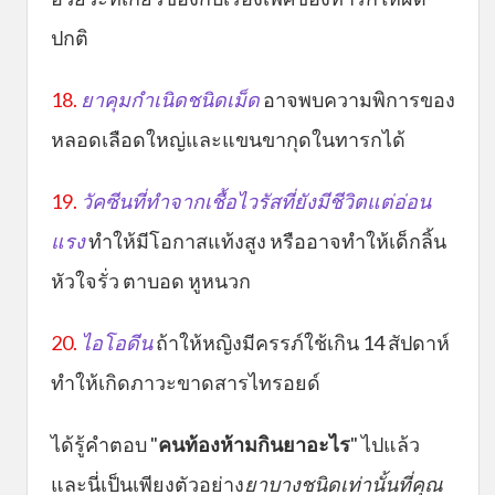
ปกติ
18.
ยาคุมกำเนิดชนิดเม็ด
อาจพบความพิการของ
หลอดเลือดใหญ่และแขนขากุดในทารกได้
19.
วัคซีนที่ทำจากเชื้อไวรัสที่ยังมีชีวิตแต่อ่อน
แรง
ทำให้มีโอกาสแท้งสูง หรืออาจทำให้เด็กลิ้น
หัวใจรั่ว ตาบอด หูหนวก
20.
ไอโอดีน
ถ้าให้หญิงมีครรภ์ใช้เกิน 14 สัปดาห์
ทำให้เกิดภาวะขาดสารไทรอยด์
ได้รู้คำตอบ "
คนท้องห้ามกินยาอะไร
" ไปแล้ว
และนี่เป็นเพียงตัวอย่าง
ยาบางชนิดเท่านั้นที่คุณ