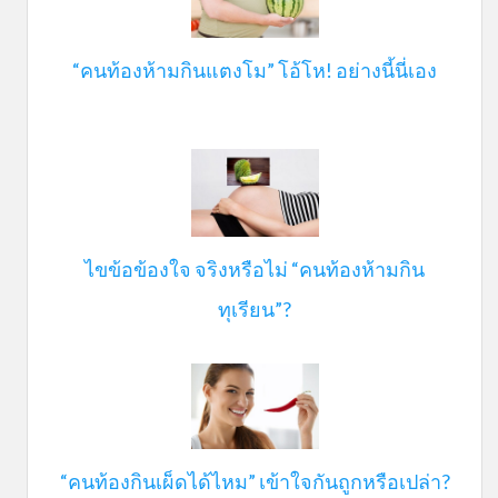
“คนท้องห้ามกินแตงโม” โอ้โห! อย่างนี้นี่เอง
ไขข้อข้องใจ จริงหรือไม่ “คนท้องห้ามกิน
ทุเรียน”?
“คนท้องกินเผ็ดได้ไหม” เข้าใจกันถูกหรือเปล่า?