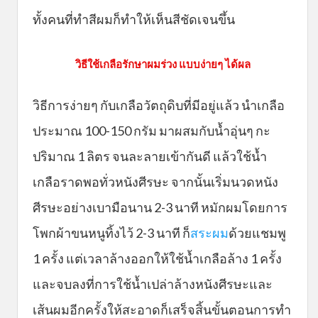
ทั้งคนที่ทำสีผมก็ทำให้เห็นสีชัดเจนขึ้น
วิธีใช้เกลือรักษาผมร่วง แบบง่ายๆ ได้ผล
วิธีการง่ายๆ กับเกลือวัตถุดิบที่มีอยู่แล้ว นำเกลือ
ประมาณ 100-150 กรัม มาผสมกับน้ำอุ่นๆ กะ
ปริมาณ 1 ลิตร จนละลายเข้ากันดี แล้วใช้น้ำ
เกลือราดพอทั่วหนังศีรษะ จากนั้นเริ่มนวดหนัง
ศีรษะอย่างเบามือนาน 2-3 นาที หมักผมโดยการ
โพกผ้าขนหนูทิ้งไว้ 2-3 นาที ก็
สระผม
ด้วยแชมพู
1 ครั้ง แต่เวลาล้างออกให้ใช้น้ำเกลือล้าง 1 ครั้ง
และจบลงที่การใช้น้ำเปล่าล้างหนังศีรษะและ
เส้นผมอีกครั้งให้สะอาดก็เสร็จสิ้นขั้นตอนการทำ