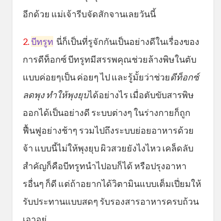
อีกด้วย แม่เจ้ารีบจัดสักจานเลยวันนี้
2.
บีทรูท
นี่ก็เป็นที่รูจักกันเป็นอย่างดีในเรื่องของ
การดีท็อกซ์ บีทรูทมีสรรพคุณช่วยล้างพิษในตับ
แบบค่อยๆเป็น ค่อยๆ ไป และรู้มั้ยว่าช่วย
ดีท็อกซ์
ลดพุง ทำให้พุงยุบ
ได้อย่างไร เมื่อตับขับสารพิษ
ออกได้เป็นอย่างดี ระบบต่างๆ ในร่างกายก็ถูก
ฟื้นฟูอย่างช้าๆ รวมไปถึงระบบย่อยอาหารด้วย
จ้า แบบนี้ไม่ให้พุงยุบ ผิวสวยยังไงไหว เคล็ดลับ
สำคัญก็คือบีทรูทนำไปอบก็ได้ หรือปรุงอาหา
รอื่นๆ ก็ดี แต่ถ้าอยากได้วิตามินแบบเต็มเปี่ยมให้
รับประทานแบบสดๆ รับรองสารอาหารครบถ้วน
เอาอยู่