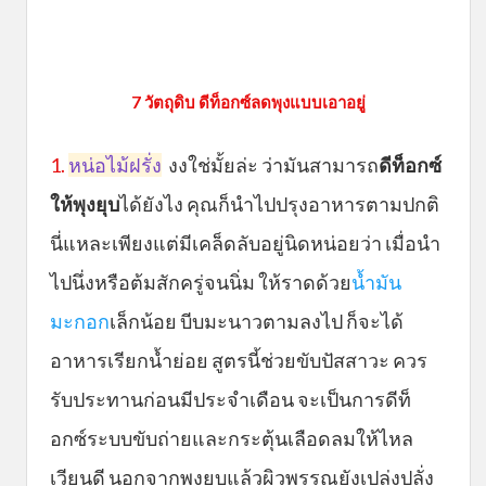
7 วัตถุดิบ ดีท็อกซ์ลดพุงแบบเอาอยู่
1.
หน่อไม้ฝรั่ง
งงใช่มั้ยล่ะ ว่ามันสามารถ
ดีท็อกซ์
ให้พุงยุบ
ได้ยังไง คุณก็นำไปปรุงอาหารตามปกติ
นี่แหละเพียงแต่มีเคล็ดลับอยู่นิดหน่อยว่า เมื่อนำ
ไปนึ่งหรือต้มสักครู่จนนิ่ม ให้ราดด้วย
น้ำมัน
มะกอก
เล็กน้อย บีบมะนาวตามลงไป ก็จะได้
อาหารเรียกน้ำย่อย สูตรนี้ช่วยขับปัสสาวะ ควร
รับประทานก่อนมีประจำเดือน จะเป็นการดีท็
อกซ์ระบบขับถ่ายและกระตุ้นเลือดลมให้ไหล
เวียนดี นอกจากพุงยุบแล้วผิวพรรณยังเปล่งปลั่ง