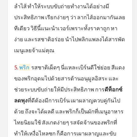
ลำไส้ ทำให้ระบบขับถ่ายทำงานได้อย่างมี
ประสิทธิภาพ เรียกง่ายๆ ว่า ลากไส้ออกมากันเลย
ทีเดียว วิธีนี้แนะนำเวอร์เพราะทั้งราคาถูก หา
ง่าย และรสชาติอร่อย นำไปพลิกแพลงได้สารพัด
เมนูเลยจ้าแม่คุณ
5.
พริก
รสชาติเผ็ดๆ นี่แหละเบิร์นดีใช่ย่อย สีแดง
ของพริกอุดมไปด้วยสารต้านอนุมูลอิสระ และ
ช่วยระบบขับถ่ายให้มีประสิทธิภาพ การ
ดีท็อกซ์
ลดพุง
ที่ดีต้องมีการเบิร์น เผาผลาญควบคู่กันไป
ด้วย ถึงจะได้ผลดี และพริกก็เป็นผักที่เมนูอาหาร
ไทยนิยมใช้ สังเกตง่ายๆ รสจัดจ้านของพริกที่
ทำให้เหงื่อไหลซก ก็คือการเผาผลาญและขับ