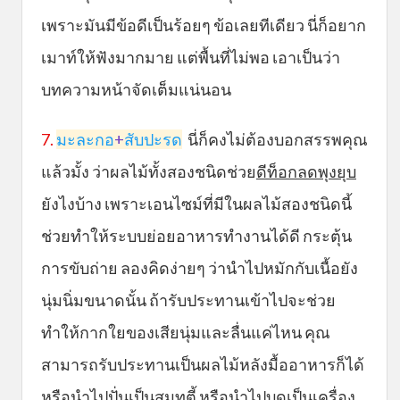
เพราะมันมีข้อดีเป็นร้อยๆ ข้อเลยทีเดียว นี่ก็อยาก
เมาท์ให้ฟังมากมาย แต่พื้นที่ไม่พอ เอาเป็นว่า
บทความหน้าจัดเต็มแน่นอน
7.
มะละกอ
+
สับปะรด
นี่ก็คงไม่ต้องบอกสรรพคุณ
แล้วมั้ง ว่าผลไม้ทั้งสองชนิดช่วย
ดีท็อกลดพุงยุบ
ยังไงบ้าง เพราะเอนไซม์ที่มีในผลไม้สองชนิดนี้
ช่วยทำให้ระบบย่อยอาหารทำงานได้ดี กระตุ้น
การขับถ่าย ลองคิดง่ายๆ ว่านำไปหมักกับเนื้อยัง
นุ่มนิ่มขนาดนั้น ถ้ารับประทานเข้าไปจะช่วย
ทำให้กากใยของเสียนุ่มและลื่นแค่ไหน คุณ
สามารถรับประทานเป็นผลไม้หลังมื้ออาหารก็ได้
หรือนำไปปั่นเป็นสมูทตี้ หรือนำไปบดเป็นเครื่อง