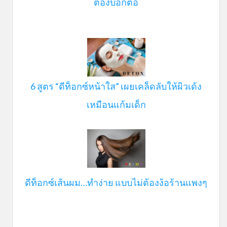
ต้องบอกต่อ
6 สูตร “ดีท็อกซ์หน้าใส” เผยเคล็ดลับให้ผิวเด้ง
เหมือนแก้มเด็ก
ดีท็อกซ์เส้นผม…ทำง่าย แบบไม่ต้องง้อร้านแพงๆ