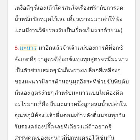
เหงื่อดีๆ นี่เอง (ถ้าใครสนใจเรื่องพริกกับการลด
น้ำหนัก ปักหมุดไว้เลย เดี๋ยวเราจะมาเล่าให้ฟัง
แถมมีงานวิจัยรองรับเป็นเรื่องเป็นราวด้วยนะ)
6.
มะนาว
มาอีกแล้วจ้าเจ้าแม่ของการดีท็อกซ์
สังเกตดีๆ ว่าสูตรดีท็อกซ์แทบทุกสูตรจะมีมะนาว
เป็นตัวช่วยเสมอๆ นั่นก็เพราะเปลือกสีเหลืองๆ
ของมะนาวมีสารต้านอนุมูลอิสระที่ช่วยขับพิษตับ
นั่นเอง สูตรง่ายๆ สำหรับมะนาวแบบไม่ต้องคิด
อะไรมาก ก็คือ บีบมะนาวหนึ่งลูกผสมน้ำเปล่าใน
อุณหภูมิห้อง แล้วดื่มตอนเช้าหลังตื่นนอนทุกวัน
รับรองคล่องปรื๊ด เลยทีเดียว แต่ถ้าอยากรู้
สรรพคุณของมะนาวก็ปักหมุดรอไว้เช่นกัน