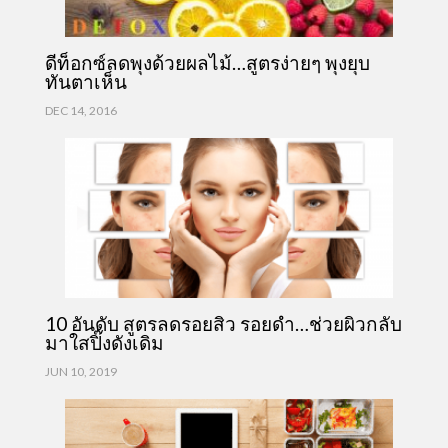
ดีท็อกซ์ลดพุงด้วยผลไม้…สูตรง่ายๆ พุงยุบ
ทันตาเห็น
DEC 14, 2016
10 อันดับ สูตรลดรอยสิว รอยดำ…ช่วยผิวกลับ
มาใสปิ๊งดังเดิม
JUN 10, 2019