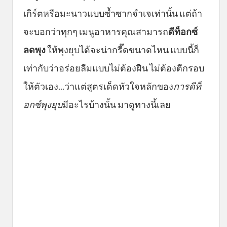
เกิร์ตหรือมะนาวแบบซ้ำซากจำเจเท่านั้น แต่ถ้า
จะบอกว่าทุกๆ เมนูอาหารคุณสามารถ
ดีท็อกซ์
ลดพุง
ให้พุงยุบได้จะน่ากรี๊ดขนาดไหน แบบนี้ก็
เท่ากับว่าอร่อยลืมแบบไม่ต้องฝืน ไม่ต้องตีกรอบ
ให้ตัวเอง...ว่าแต่สูตรเด็ดหัวใจหลักของ
การดีท็
อกซ์พุงยุบ
มีอะไรบ้างนั้น มาดูทางนี้เลย