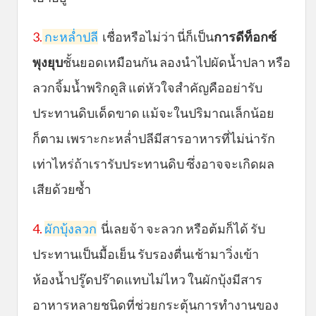
3.
กะหล่ำปลี
เชื่อหรือไม่ว่า นี่ก็เป็น
การดีท็อกซ์
พุงยุบ
ชั้นยอดเหมือนกัน ลองนำไปผัดน้ำปลา หรือ
ลวกจิ้มน้ำพริกดูสิ แต่หัวใจสำคัญคืออย่ารับ
ประทานดิบเด็ดขาด แม้จะในปริมาณเล็กน้อย
ก็ตาม เพราะกะหล่ำปลีมีสารอาหารที่ไม่น่ารัก
เท่าไหร่ถ้าเรารับประทานดิบ ซึ่งอาจจะเกิดผล
เสียด้วยซ้ำ
4.
ผักบุ้งลวก
นี่เลยจ้า จะลวก หรือต้มก็ได้ รับ
ประทานเป็นมื้อเย็น รับรองตื่นเช้ามาวิ่งเข้า
ห้องน้ำปรู๊ดปร๊าดแทบไม่ไหว ในผักบุ้งมีสาร
อาหารหลายชนิดที่ช่วยกระตุ้นการทำงานของ