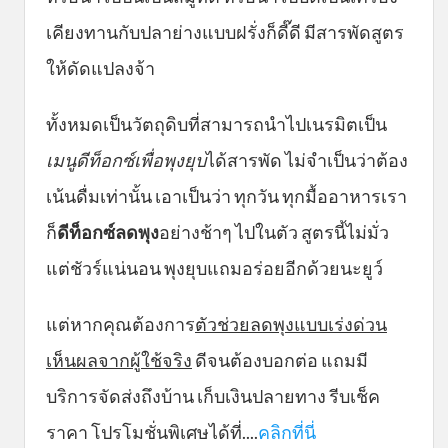
เคียงทานกับปลาย่างแบบฝรั่งก็ดี๊ดี มีสารพัดสูตร
ให้ดัดแปลงจ้า
ทั้งหมดเป็นวัตถุดิบที่สามารถนำไปเนรมิตเป็น
เมนู
ดีท็อกซ์เพื่อพุงยุบ
ได้สารพัด ไม่จำเป็นว่าต้อง
เน้นดื่มเท่านั้น เอาเป็นว่า ทุกวัน ทุกมื้ออาหารเรา
ก็
ดีท็อกซ์ลดพุง
อย่างช้าๆ ไปในตัว สูตรนี้ไม่มั่ว
แต่ชัวร์แน่นอน พุงยุบแถมอร่อยอีกด้วยนะยูว์
แต่หากคุณต้องการ
ตัวช่วยลดพุงแบบเร่งด่วน
เห็นผลจากผู้ใช้จริง
ดีจนต้องบอกต่อ แถมมี
บริการจัดส่งถึงบ้าน เก็บเงินปลายทาง รีบเช็ค
ราคา โปรโมชั่นพิเศษได้ที่....
คลิกที่นี่