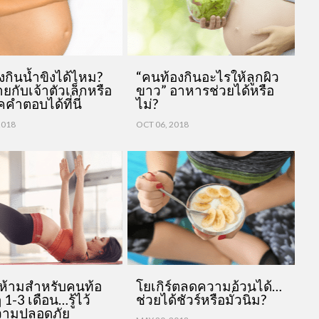
งกินน้ำขิงได้ไหม?
“คนท้องกินอะไรให้ลูกผิว
ยกับเจ้าตัวเล็กหรือ
ขาว” อาหารช่วยได้หรือ
็คคำตอบได้ที่นี่
ไม่?
2018
OCT 06, 2018
อห้ามสำหรับคนท้อ
โยเกิร์ตลดความอ้วนได้…
 1-3 เดือน…รู้ไว้
ช่วยได้ชัวร์หรือมั่วนิ่ม?
ความปลอดภัย