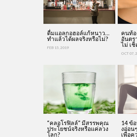
ดื่มแอลกอฮอล์แก้หนาว…
คนท้อ
ทำแล้วได้ผลจริงหรือไม่?
อันตรา
ไม่ เช
FEB 15, 2019
OCT 07, 
“คลอโรฟิลล์” มีสรรพคุณ
14 ข้
ประโยชน์จริงหรือแค่ลวง
งอ่อนๆ
โลก?
เพื่อ