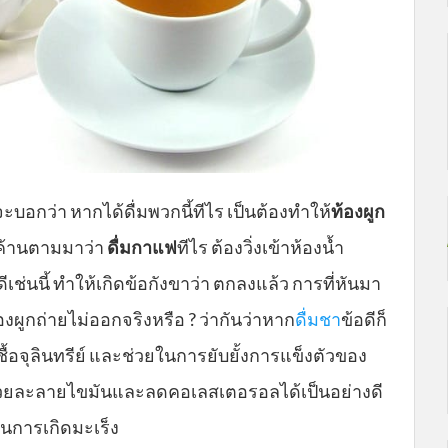
อกว่า หากได้ดื่มพวกนี้ทีไร เป็นต้องทำให้
ท้องผูก
ัดค้านตามมาว่า
ดื่มกาแฟ
ทีไร ต้องวิ่งเข้าห้องน้ำ
ดีเช่นนี้ ทำให้เกิดข้อกังขาว่า ตกลงแล้ว การที่หันมา
งผูกถ่ายไม่ออกจริงหรือ ? ว่ากันว่าหาก
ดื่มชา
ข้อดีก็
ื้อจุลินทรีย์ และช่วยในการยับยั้งการแข็งตัวของ
่วยละลายไขมันและลดคอเลสเตอรอลได้เป็นอย่างดี
ันการเกิดมะเร็ง