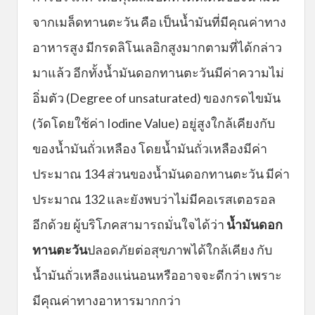
จากเมล็ดทานตะวัน คือ เป็นน้ำมันที่มีคุณค่าทาง
อาหารสูง มีกรดลิโนเลอิกสูงมากตามที่ได้กล่าว
มาแล้ว อีกทั้งน้ำมันดอกทานตะวันมีค่าความไม่
อิ่มตัว (Degree of unsaturated) ของกรดไขมัน
(วัดโดยใช้ค่า Iodine Value) อยู่สูงใกล้เคียงกับ
ของน้ำมันถั่วเหลือง โดยน้ำมันถั่วเหลืองมีค่า
ประมาณ 134 ส่วนของน้ำมันดอกทานตะวัน มีค่า
ประมาณ 132 และยังพบว่าไม่มีคอเรสเตอรอล
อีกด้วย ผู้บริโภคสามารถมั่นใจได้ว่า
น้ำมันดอก
ทานตะวัน
ปลอดภัยต่อสุขภาพได้ใกล้เคียง กับ
น้ำมันถั่วเหลืองแน่นอนหรืออาจจะดีกว่า เพราะ
มีคุณค่าทางอาหารมากกว่า