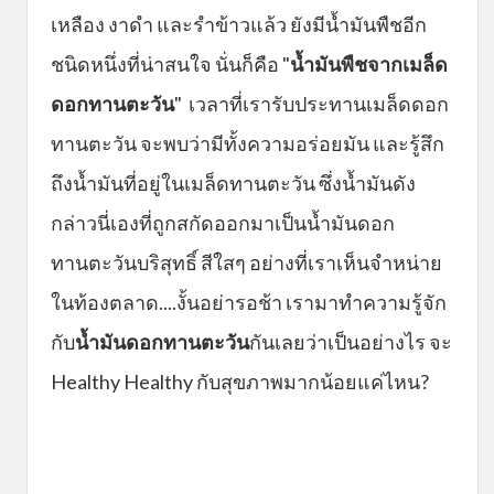
เหลือง งาดำ และรำข้าวแล้ว ยังมีน้ำมันพืชอีก
ชนิดหนึ่งที่น่าสนใจ นั่นก็คือ "
น้ำมันพืชจากเมล็ด
ดอกทานตะวัน
" เวลาที่เรารับประทานเมล็ดดอก
ทานตะวัน จะพบว่ามีทั้งความอร่อยมัน และรู้สึก
ถึงน้ำมันที่อยู่ในเมล็ดทานตะวัน ซึ่งน้ำมันดัง
กล่าวนี่เองที่ถูกสกัดออกมาเป็นน้ำมันดอก
ทานตะวันบริสุทธิ์ สีใสๆ อย่างที่เราเห็นจำหน่าย
ในท้องตลาด....งั้นอย่ารอช้า เรามาทำความรู้จัก
กับ
น้ำมันดอกทานตะวัน
กันเลยว่าเป็นอย่างไร จะ
Healthy Healthy กับสุขภาพมากน้อยแค่ไหน?