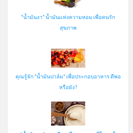
“น้ำมันงา” น้ำมันแห่งความหอม เพื่อคนรัก
สุขภาพ
คุณรู้จัก “น้ำมันปาล์ม” เพื่อประกอบอาหาร ดีพอ
หรือยัง?