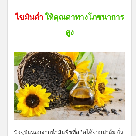
ไขมันต่ำ
ให้คุณค่าทางโภชนาการ
สูง
ปัจจุบันนอกจากน้ำมันพืชที่สกัดได้จากปาล์ม ถั่ว