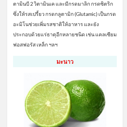
ตามินบี 2 วิตามินเค และมีกรดมาลิก กรดซิตริก
ซึ่งให้รสเปรี้ยว กรดกลูตามิก (Glutamic) เป็นกรด
อะมิโนช่วยเพิ่มรสชาติให้อาหาร และยัง
ประกอบด้วยแร่ธาตุอีกหลายชนิด เช่น แคลเซียม
ฟอสฟอรัส เหล็ก ฯลฯ
มะนาว