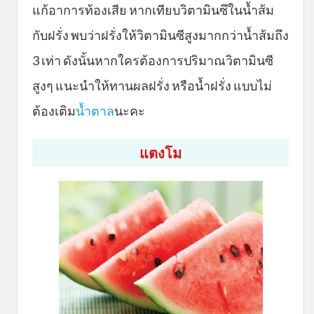
แก้อาการท้องเสีย หากเทียบวิตามินซึในน้ำส้ม
กับฝรั่ง พบว่าฝรั่งให้วิตามินซีสูงมากกว่าน้ำส้มถึง
3 เท่า ดังนั้นหากใครต้องการปริมาณวิตามินซี
สูงๆ แนะนำให้ทานผลฝรั่ง หรือน้ำฝรั่ง แบบไม่
ต้องเติม
น้ำตาล
นะคะ
แตงโม