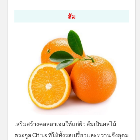
ส้ม
เสริมสร้างคอลลาเจนให้แก่ผิว ส้มเป็นผลไม้
ตระกูล Citrus ที่ให้ทั้งรสเปรี้ยวและหวาน จึงอุดม