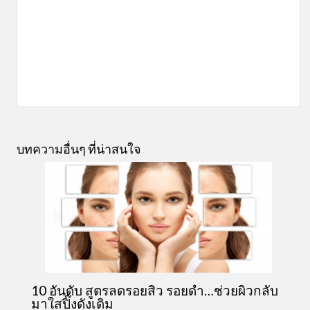
บทความอื่นๆ ที่น่าสนใจ
10 อันดับ สูตรลดรอยสิว รอยดำ…ช่วยผิวกลับ
มาใสปิ๊งดังเดิม