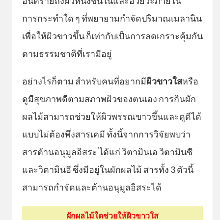
อันตรายถึงผิวหนังชั้นในและอวัยวะภายใน
การกระทำใด ๆ ที่พยายามกำจัดปริมาณเมลานิน
เพื่อให้ผิวขาวขึ้น ก็เท่ากับเป็นการลดเกราะคุ้มกัน
ตามธรรมชาติที่เรามีอยู่
อย่างไรก็ตาม สำหรับคนที่อยากมี
ผิวขาวใส
หรือ
ดูมีสุขภาพดีตามสภาพผิวของตนเอง การกินผัก
ผลไม้สามารถช่วยให้ผิวพรรณขาวขึ้นและดูดีได้
แบบไม่ต้องพึ่งสารเคมี ทั้งนี้จากการวิจัยพบว่า
สารต้านอนุมูลอิสระ ได้แก่ วิตามินเอ วิตามินซี
และวิตามินอี ซึ่งมีอยู่ในผักผลไม้ สารทั้ง 3 ตัวนี้
สามารถกำจัดและต้านอนุมูลอิสระได้
ผักผลไม้ใดช่วยให้ผิวขาวใส