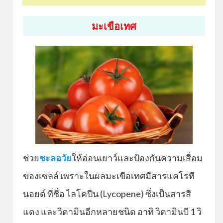
มะเขือเทศ
ช่วย
ชะลอวัย
ให้อ่อนเยาว์และป้องกันความเสื่อม
ของเซลล์ เพราะในผลมะเขือเทศมีสารแคโรที
นอยด์ ที่ชื่อ ไลโคปีน (Lycopene) ซึ่งเป็นสารสี
แดง และวิตามินอีกหลายชนิด อาทิ วิตามินบี 1 วิ