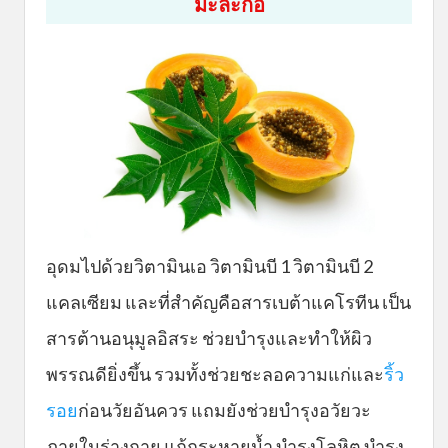
มะละกอ
อุดมไปด้วยวิตามินเอ วิตามินบี 1 วิตามินบี 2
แคลเซียม และที่สำคัญคือสารเบต้าแคโรทีน เป็น
สารต้านอนุมูลอิสระ ช่วยบำรุงและทำให้ผิว
พรรณดียิ่งขึ้น รวมทั้งช่วยชะลอความแก่และ
ริ้ว
รอย
ก่อนวัยอันควร แถมยังช่วยบำรุงอวัยวะ
ภายในร่างกาย แก้กระหายน้ำ บำรุงโลหิต บำรุง