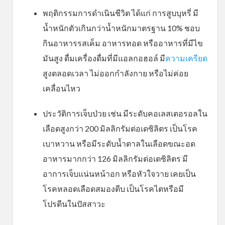
พฤติกรรมการดำเนินชีวิต ได้แก่ การสูบบุหรี่ มี
น้ำหนักตัวเกินกว่าน้ำหนักมาตรฐาน 10% ชอบ
กินอาหารรสเค็ม อาหารทอด หรืออาหารที่มีไข
มันสูง ดื่มเครื่องดื่มที่มีแอลกอฮอล์ มี
ความเครียด
สูงตลอดเวลา ไม่ออกกำลังกาย หรือไม่ค่อย
เคลื่อนไหว
ประวัติการเจ็บป่วย เช่น มีระดับคอเลสเตอรอลใน
เลือดสูงกว่า 200 มิลลิกรัมต่อเดซิลิตร เป็นโรค
เบาหวาน หรือมีระดับน้ำตาลในเลือดขณะอด
อาหารมากกว่า 126 มิลลิกรัมต่อเดซิลิตร มี
อาการเจ็บแน่นหน้าอก หรือหัวใจวาย เคยเป็น
โรคหลอดเลือดสมองตีบ เป็นโรคไตหรือมี
โปรตีนในปัสสาวะ