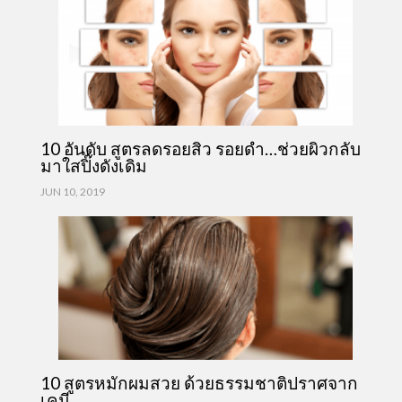
10 อันดับ สูตรลดรอยสิว รอยดำ…ช่วยผิวกลับ
มาใสปิ๊งดังเดิม
JUN 10, 2019
10 สูตรหมักผมสวย ด้วยธรรมชาติปราศจาก
เคมี