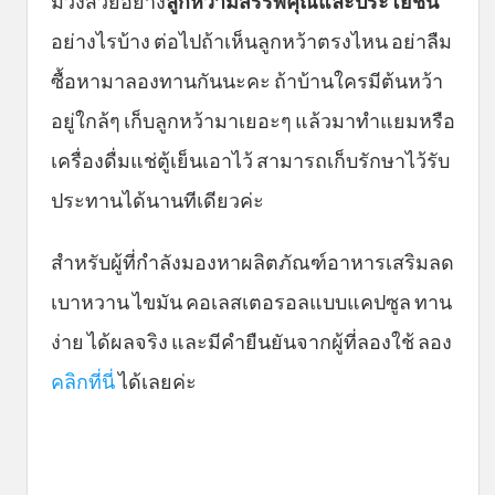
ม่วงสวยอย่าง
ลูกหว้ามีสรรพคุณและประโยชน์
อย่างไรบ้าง ต่อไปถ้าเห็นลูกหว้าตรงไหน อย่าลืม
ซื้อหามาลองทานกันนะคะ ถ้าบ้านใครมีต้นหว้า
อยู่ใกล้ๆ เก็บลูกหว้ามาเยอะๆ แล้วมาทำแยมหรือ
เครื่องดื่มแช่ตู้เย็นเอาไว้ สามารถเก็บรักษาไว้รับ
ประทานได้นานทีเดียวค่ะ
สำหรับผู้ที่กำลังมองหาผลิตภัณฑ์อาหารเสริมลด
เบาหวาน ไขมัน คอเลสเตอรอลแบบแคปซูล ทาน
ง่าย ได้ผลจริง และมีคำยืนยันจากผู้ที่ลองใช้ ลอง
คลิกที่นี่
ได้เลยค่ะ