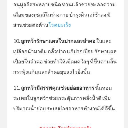
อนุมูลอิสระหลายชนิด ทานแล้วช่วยชะลอความ
เสื่อมของเซลล์ในร่างกาย บำรุงผิว แก่ช้าลง มี
ส่วนช่วยต่อต้าน
โรคมะเร็ง
10.
ลูกหว้า
รักษาแผลในปากและลำคอ
ใบและ
เปลือกนำมาต้ม กลั้วปาก แก้ปากเปื่อย รักษาแผล
เปื่อยในลำคอ ช่วยทำให้เม็ดผดใสๆ ที่ขึ้นตามลิ้น
กระพุ้งแก้มและลำคอยุบลงไวยิ่งขึ้น
11.
ลูกหว้ามีสรรพคุณ
ช่วยย่อยอาหาร
นั้นหอม
ระเหยในลูกหว้าช่วยกระตุ้นการหลั่งน้ำดี เพิ่ม
ปริมาณน้ำย่อย ระบบย่อยอาหารทำงานได้ดีขึ้น