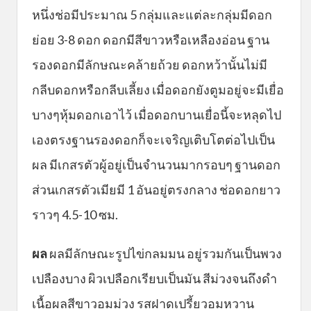
หนึ่งช่อมีประมาณ 5 กลุ่มและแต่ละกลุ่มมีดอก
ย่อย 3-8 ดอก ดอกมีสีขาวหรือเหลืองอ่อน ฐาน
รองดอกมีลักษณะคล้ายถ้วย ดอกหว้านั้นไม่มี
กลีบดอกหรือกลีบเลี้ยง เมื่อดอกยังตูมอยู่จะมีเยื่อ
บางๆหุ้มดอกเอาไว้ เมื่อดอกบานเยื่อนี้จะหลุดไป
เองตรงฐานรองดอกก็จะเจริญเติบโตต่อไปเป็น
ผล มีเกสรตัวผู้อยู่เป็นจำนวนมากรอบๆ ฐานดอก
ส่วนเกสรตัวเมียมี 1 อันอยู่ตรงกลาง ช่อดอกยาว
ราวๆ 4.5-10 ซม.
ผล
ผลมีลักษณะรูปไข่กลมมน อยู่รวมกันเป็นพวง
เปลืองบาง ผิวเปลือกเรียบเป็นมัน สีม่วงจนถึงดำ
เนื้อผลสีขาวอมม่วง รสฝาดเปรี้ยวอมหวาน