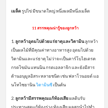
เมล็ด
รูปไข่ มีขนาดใหญ่ หนึ่งผลมีหนึ่งเมล็ด
11 สรรพคุณน่ารู้ของลูกหว้า
1.
ลูกหว้าอุดมไปด้วยแร่ธาตุและวิตามิน
ลูกหว้า
เป็นผลไม้ที่มีคุณค่าทางอาหารสูง อุดมไปด้วย
วิตามินและแร่ธาตุ ไม่ว่าจะเป็นคาร์โบไฮเดรต
กรดไขมัน แทนนิน กรดเอลลาจิก และยังมีสาร
ต้านอนุมูลอิสระหลายชนิด เช่น ฟลาโวนอยด์ แอ
นโทไซยานิน
วิตามินซี
เป็นต้น
2.
ลูกหว้ามีสรรพคุณแก้ท้องเสีย
ผลดิบรับ
ประทานสดแก้ท้องร่วง ท้องเสีย ผลสุกนำไปทำ