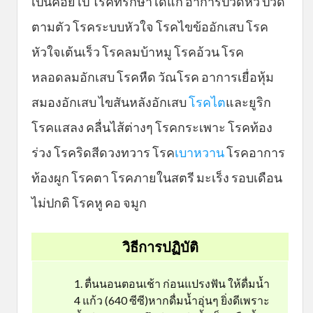
เป็นค่อยไป โรคที่รักษาได้แก่ อาการปวดหัว ปวด
ตามตัว โรคระบบหัวใจ โรคไขข้ออักเสบ โรค
หัวใจเต้นเร็ว โรคลมบ้าหมู โรคอ้วน โรค
หลอดลมอักเสบ โรคหืด วัณโรค อาการเยื่อหุ้ม
สมองอักเสบ ไขสันหลังอักเสบ
โรคไต
และยูริก
โรคแสลง คลื่นไส้ต่างๆ โรคกระเพาะ โรคท้อง
ร่วง โรคริดสีดวงทวาร โรค
เบาหวาน
โรคอาการ
ท้องผูก โรคตา โรคภายในสตรี มะเร็ง รอบเดือน
ไม่ปกติ โรคหู คอ จมูก
วิธีการปฏิบัติ
ตื่นนอนตอนเช้า ก่อนแปรงฟัน ให้ดื่มน้ำ
4 แก้ว (640 ซีซี)หากดื่มน้ำอุ่นๆ ยิ่งดีเพราะ