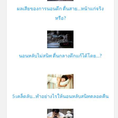
ผลเสียของการนอนดึก ตื่นสาย…หน้าแก่จริง
หรือ?
นอนหลับไม่สนิท ตื่นกลางดึกแก้ได้โดย…?
5 เคล็ดลับ…ทำอย่างไรให้นอนหลับสนิทตลอดคืน