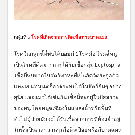
กลุ่มที่ 3
โรคที่เกิดจากการติดเชื้อทางบาดแผล
โรคในกลุ่มนี้ที่พบได้บ่อยมี 1 โรคคือ
โรคฉี่หนู
เป็นโรคที่ติดจากการได้รับเชื้อกลุ่ม Leptospira
เชื้อนี้พบมากในสัตว์พาหะที่เป็นสัตว์ตระกูลกัด
แทะ เช่นหนู แต่ก็อาจจะพบได้ในสัตว์อื่นๆ อย่าง
สุนัขและแมวได้เช่นกัน เชื้อนี้จะอยู่ในปัสสาวะ
ของหนู โดยหนูจะฉี่ลงในแหล่งน้ำหรือพื้นที่
ทั่วไป ผู้ป่วยมักจะได้รับเชื้อจากการที่ต้องย่ำอยู่
ในน้ำเป็นเวลานานๆ เมื่อผิวเปื่อยหรือมีบาดแผล