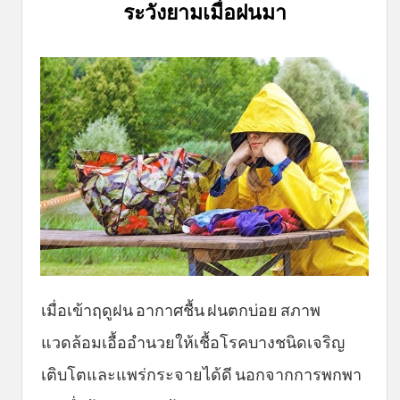
ระวังยามเมื่อฝนมา
เมื่อเข้าฤดูฝน อากาศชื้น ฝนตกบ่อย สภาพ
แวดล้อมเอื้ออำนวยให้เชื้อโรคบางชนิดเจริญ
เติบโตและแพร่กระจายได้ดี นอกจากการพกพา