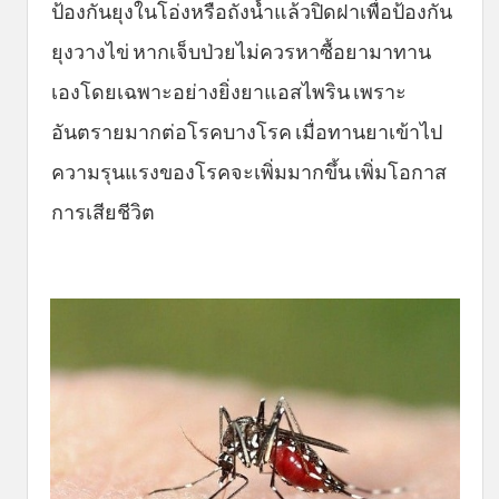
ป้องกันยุงในโอ่งหรือถังน้ำแล้วปิดฝาเพื่อป้องกัน
ยุงวางไข่ หากเจ็บป่วยไม่ควรหาซื้อยามาทาน
เองโดยเฉพาะอย่างยิ่งยาแอสไพริน เพราะ
อันตรายมากต่อโรคบางโรค เมื่อทานยาเข้าไป
ความรุนแรงของโรคจะเพิ่มมากขึ้น เพิ่มโอกาส
การเสียชีวิต