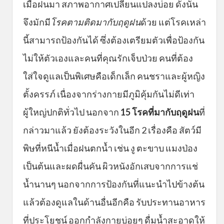
เมื่อฝนมา สภาพอากาศเปลี่ยนแปลงบ่อย ดังนั้น
จึงมักมี
โรคตามติดมากับฤดูฝน
ด้วย แต่โรคเหล่า
นี้สามารถป้องกันได้ ซึ่งต้องเตรียมตัวเพื่อป้องกัน
ไม่ให้ตัวเองและคนที่คุณรักเจ็บป่วย คนที่ต้อง
ใส่ใจดูแลเป็นพิเศษคือเด็กเล็ก คนชราและผู้หญิง
ตั้งครรภ์ เนื่องจากร่างกายมีภูมิคุ้มกันไม่ดีเท่า
ผู้ใหญ่ปกติทั่วไป นอกจาก
15 โรคที่มากับฤดูฝน
ที่
กล่าวมาแล้ว ยังต้องระวังในอีก 2 เรื่องคือ สัตว์มี
พิษที่หนีน้ำเมื่อฝนตกน้ำ เช่น งู ตะขาบ แมงป่อง
เป็นต้นและผดผื่นคัน ผิวหนังอักเสบจากการแช่
น้ำนานๆ นอกจากการป้องกันที่แนะนำไปข้างต้น
แล้วต้องดูแลในด้านอื่นอีกคือ รับประทานอาหาร
ที่ประโยชน์ ออกกำลังกายบ่อยๆ ดื่มน้ำสะอาดให้