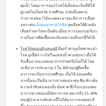
ตุ่มน้ำ โดยอาการของโรคไข้เลือดจะเริ่มที่มีไข้
สูง แต่ไม่เป็นหวัด ปวดศีรษะ ปวดเมื่อยตาม
ร่างกาย ต่อมาไข้จะลดลง อาจจะมีอาการเลือด
ออก เช่น
เลือดออกตามไรฟัน
จุดเลือดใต้ผิวหนัง
เลือดกำเดาไหล เป็นต้น เมื่ออาการรุนแรงอวัยวะ
ภายในอาจติดเชื้อและล้มเหลว จนถึงแก่ชีวิตได้
โรคไข้สมองอักเสบเจอี
มียุงรำคาญเป็นพาหะนำ
โรค ยุงนี้มักวางไข่ในแหล่งน้ำตามทุ่งนา เมื่อได้
รับเชื้ออาจจะแสดงอาการป่วยหรือไม่ก็ได้ โดย
จะมีอาการประมาณ 1 ใน 300 ของผู้ติดเชื้อ
อาการจะเริ่มจากปวดศีรษะ เป็นไข้ อ่อนเพลีย
จากนั้นจะเริ่มมีอาการทางสมอง เช่น ซึม ชัก เพ้อ
ความจำสับสน คอแข็ง อัมพาต ซึ่งในระยะแสดง
อาการทางสมองมีอัตราการตายมากถึง 15-30%
ของผู้ป่วย หากพ้นช่วงนี้ไปได้อาการจะค่อยๆ ดี
ขึ้น ส่วนอาการทางสมองจะลดลง แต่ผู้ป่วยที่รอด