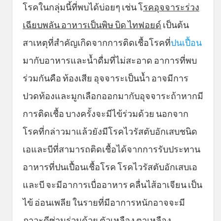
โรคในกลุ่มนี้ที่พบได้บ่อยๆ เช่น โ
รคอุจจาระร่วง
เฉียบพลัน อาหารเป็นพิษ บิด ไทฟอยด์
เป็นต้น
สาเหตุที่สำคัญเกิดจากการติดเชื้อโรคที่
ปนเปื้อน
มากับอาหารและน้ำดื่มที่ไม่สะอาด อาการที่พบ
ร่วมกันคือ ท้องเสีย อุจจาระเป็นน้ำ อาจมีการ
ปวดท้องและมูกเลือกออกมากับอุจจาระถ้าหากมี
การติดเชื้อ บางครั้งจะมีไข้ร่วมด้วย นอกจาก
โรคที่กล่าวมาแล้วยังมีโรคไวรัสตับอักเสบชนิด
เอและบีที่สามารถติดเชื้อได้จากการรับประทาน
อาหารที่ปนเปื้อนเชื้อโรค โรคไวรัสตับอักเสบเอ
และบี จะมีอาการเบื่ออาหาร คลื่นไส้อาเจียน เป็น
ไข้ อ่อนเพลีย ในรายที่มีอาการหนักอาจจะมี
ภาวะดีซ่านร่วมด้วย ตัวเหลือง ตาเหลือง