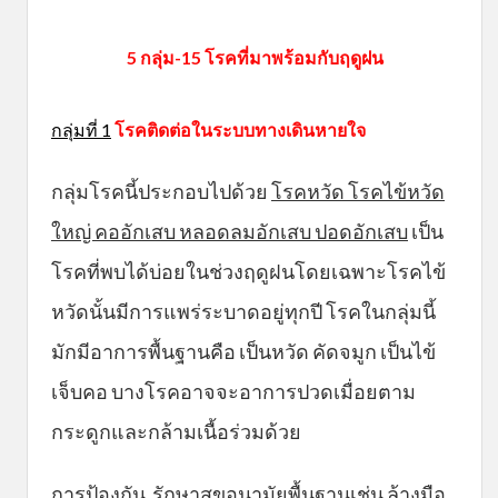
5 กลุ่ม-15 โรคที่มาพร้อมกับฤดูฝน
กลุ่มที่ 1
โรคติดต่อในระบบทางเดินหายใจ
กลุ่มโรคนี้ประกอบไปด้วย
โรคหวัด โรคไข้หวัด
ใหญ่ คออักเสบ หลอดลมอักเสบ ปอดอักเสบ
เป็น
โรคที่พบได้บ่อยในช่วงฤดูฝนโดยเฉพาะโรคไข้
หวัดนั้นมีการแพร่ระบาดอยู่ทุกปี โรคในกลุ่มนี้
มักมีอาการพื้นฐานคือ เป็นหวัด คัดจมูก เป็นไข้
เจ็บคอ บางโรคอาจจะอาการปวดเมื่อยตาม
กระดูกและกล้ามเนื้อร่วมด้วย
การป้องกัน
รักษาสุขอนามัยพื้นฐานเช่น ล้างมือ