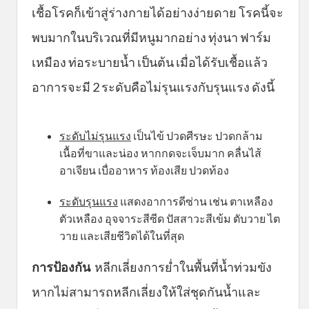
เชื้อโรคก็เข้าสู่ร่างกายได้อย่างง่ายดาย โรคนี้จะ
พบมากในบริเวณที่มีหนูมากอย่าง ทุ่งนา ฟาร์ม
เหมือง ท่อระบายน้ำ เป็นต้น เมื่อได้รับเชื้อแล้ว
อาการจะมี 2 ระดับคือไม่รุนแรงกับรุนแรง ดังนี้
ระดับไม่รุนแรง
เป็นไข้ ปวดศีรษะ ปวดกล้าม
เนื้อที่ขาและน่อง หากกดจะเจ็บมาก คลื่นไส้
อาเจียน เบื่ออาหาร ท้องเสีย ปวดท้อง
ระดับรุนแรง
แสดงอาการดีซ่าน เช่น ตาเหลือง
ตัวเหลือง อุจจาระสีซีด ปัสสาวะสีเข้ม ตับวาย ไต
วาย และเสียชีวิตได้ในที่สุด
การป้องกัน
หลีกเลี่ยงการย่ำในพื้นที่น้ำท่วมขัง
หากไม่สามารถหลีกเลี่ยงให้ใส่ชุดกันน้ำและ