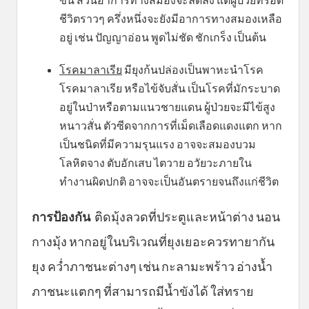
ชีวิตราวๆ ครึ่งหนึ่งจะยังมีอาการทางสมองเหลือ
อยู่ เช่น ปัญญาอ่อน พูดไม่ชัด ชักเกร็ง เป็นต้น
โรคมาลาเรีย
มียุงก้นปล่องเป็นพาหะนำโรค
โรคมาลาเรีย หรือไข้จับสั่น เป็นโรคที่มักระบาด
อยู่ในป่าหรือตามแนวชายแดน ผู้ป่วยจะมีไข้สูง
หนาวสั่น ตัวซีดจากการที่เม็ดเลือดแดงแตก หาก
เป็นชนิดที่มีความรุนแรง อาจจะสมองบวม
โลหิตจาง ตับอักเสบ ไตวาย อวัยวะภายใน
ทำงานผิดปกติ อาจจะเป็นอันตรายจนถึงแก่ชีวิต
การป้องกัน
ติดมุ้งลวดที่ประตูและหน้าต่าง นอน
กางมุ้ง หากอยู่ในบริเวณที่ยุงเยอะควรทายากัน
ยุง คว่ำภาชนะต่างๆ เช่น กะลามะพร้าว อ่างน้ำ
ภาชนะแตกๆ ที่สามารถมีน้ำขังได้ ใส่ทราย