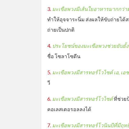
3.
มะเขือพวงมีเส้นใยอาหารมากกว่ามะ
ทำให้อุจจาระนิ่ม ส่งผลให้ขับถ่ายได้
ถ่ายเป็นปกติ
4.
ประโยชน์ของมะเขือพวงช่วยยับยั้ง
ชื่อ โซลาโซดีน
5.
มะเขือพวงมีสารทอร์โวไซด์ เอ, เอ
วี
6.
มะเขือพวงมีสารทอร์โวไซด์
ที่ช่ว
คอเลสเตอรอลลงได้
7.
มะเขือพวงมีสารทอร์โวนินบีที่มีฤทธ