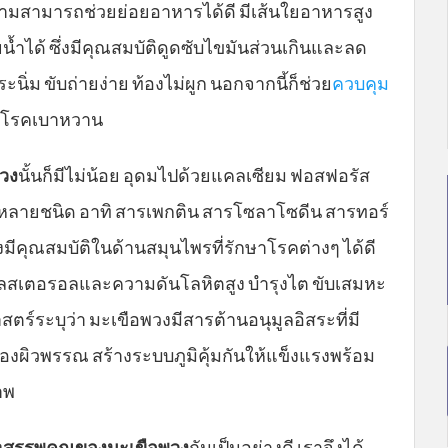
ามสามารถช่วยย่อยอาหารได้ดี มีเส้นใยอาหารสูง
้ำได้ ซึ่งมีคุณสมบัติดูดซับไขมันส่วนเกินและลด
ิ่ม ขับถ่ายง่าย ท้องไม่ผูก นอกจากนี้ก็ช่วย
ควบคุม
่วยโรคเบาหวาน
วง
นั้นก็มีไม่น้อย อุดมไปด้วยแคลเซียม ฟอสฟอรัส
ัญหลายชนิด อาทิ สารเพกติน สารโซลาโซดีน สารทอร์
่งมีคุณสมบัติในด้านสมุนไพรที่รักษาโรคต่างๆ ได้ดี
เลสเตอรอลและความดันโลหิตสูง บำรุงไต ขับเสมหะ
สตร์ระบุว่า มะเขือพวงมีสารต้านอนุมูลอิสระที่มี
ของผิวพรรณ สร้างระบบภูมิคุ้มกันให้แข็งแรงพร้อม
าพ
ง
สรรพคุณของมะเขือพวง
กันเป็นอย่างดี เราจึงได้