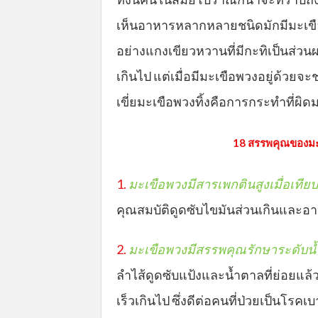
เห็นอาหารหลากหลายชนิดมักมีมะเขื
อย่างแกงเขียวหวานที่มีกะทิเป็นส่
เกินไป แต่เมื่อมีมะเขือพวงอยู่ด้ว
เขี่ยมะเขือพวงทิ้งคือการกระทำที่ผ
18 สรรพคุณของมะ
1.
มะเขือพวงมีสารเพ
กตินสูงเมื่อเทีย
คุณสมบัติดูดซับไขมันส่วนเกินและอา
2.
มะเขือพวงมีสรรพคุณรักษาระดับน
ลำไส้ดูดซับแป้งและน้ำตาลที่ย่อยแล้
เร็วเกินไป ซึ่งดีต่อคนที่ป่วยเป็นโรค