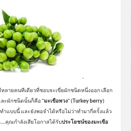
หลายคนทีเดียวที่ชอบจะเขี่ยผักชนิดหนึ่งออก เลือก
ละผักชนิดนั้นก็คือ "
มะเขือพวง
" (
Turkey berry
)
ี่ทำแบบนี้ และยังพอจำได้หรือไม่ว่าทำมากี่ครั้งแล้ว
...คุณกำลังเสียโอกาสได้รับ
ประโยชน์ของมะเขือ