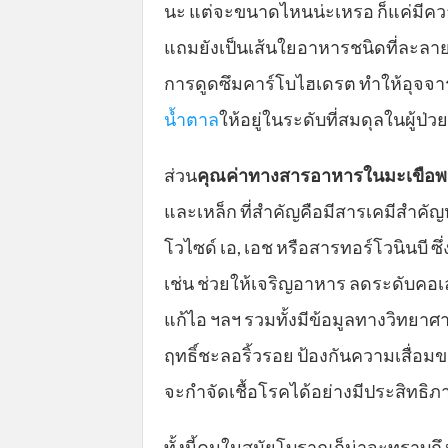
นะ แต่จะขนาดไหนน่ะเหรอ ก็แค่มีคว
แถมยังเป็นเส้นใยอาหารชนิดที่ละลายน
การดูดซึมคาร์โบไฮเดรต ทำให้อุจจาระน
น้ำตาล
ให้อยู่ในระดับที่สมดุลในผู้ป
ส่วน
คุณค่าทางสารอาหารในมะเขือพ
และเหล็ก ที่สำคัญคือมีสารเคมีสำค
โวไซด์ เอ, เอช หรือสารทอร์โวนินบี ซึ
เช่น ช่วยให้เจริญอาหาร ลดระดับคอ
แก้ไอ ฯลฯ รวมทั้งมีข้อมูลทางวิทยาศา
ฤทธิ์ชะลอริ้วรอย ป้องกันความเสื่อม
จะกำจัดเชื้อโรคได้อย่างมีประสิทธิภ
ทั้งนี้คนในสมัยโบราณก็น่าจะทราบถึ