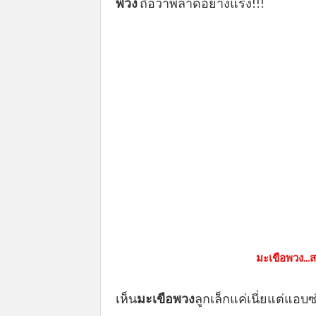
พวง
ถือว่าพลาดอย่างแรง!!!
มะเขือพวง..
เห็น
มะเขือพวง
ลูกเล็กแค่เนี่ยแต่แ