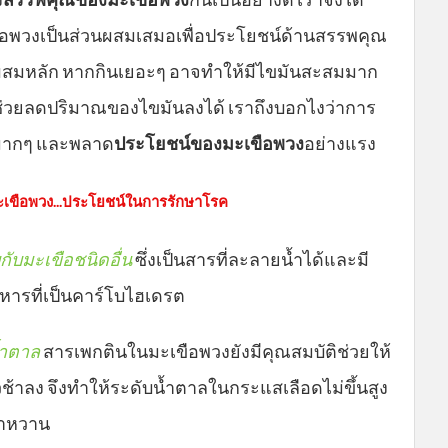
อพวงเป็นส่วนผสมเสมอเพื่อประโยชน์ด้านสรรพคุณ
วนผสมหลัก หากกินเยอะๆ อาจทำให้มีไขมันสะสมมาก
ยจะช่วยลดปริมาณของไขมันลงได้ เราถึงบอกไงว่าการ
ิดมากๆ และพลาด
ประโยชน์ของมะเขือพวง
อย่างแรง
เขือพวง...ประโยชน์ในการรักษาโรค
บกับมะเขือชนิดอื่น
ซึ่งเป็นสารที่ละลายน้ำได้และมี
หารที่เป็นคาร์โบไฮเดรต
้ำตาล
สารเพกตินในมะเขือพวงยังมีคุณสมบัติช่วยให้
วช้าลง จึงทำให้ระดับน้ำตาลในกระแสเลือดไม่ขึ้นสูง
เบาหวาน