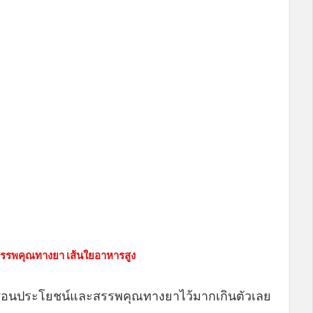
.สรรพคุณทางยา เส้นใยอาหารสูง
อบซ่อนประโยชน์และสรรพคุณทางยาไว้มากเกินตัวเลย