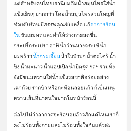
แต่สำหรับคนไทยเรานิยมดื่มน้ำสมุนไพรใส่น้ำ
แข็งเย็นๆ มากกว่า โดยน้ำสมุนไพรส่วนใหญ่ที่
ช่วยดับร้อน มีสรรพคุณขับเหงื่อ แก้
อาการร้อน
ใน
ขับเสมหะ และทำให้ร่างกายสดชื่น
กระปรี้กระเปร่า อาทิ น้ำว่านหางจระเข้ น้ำ
มะพร้าว
น้ำกระเจี๊ยบ
น้ำใบบัวบก น้ำตะไคร้ น้ำ
ขิง น้ำมะนาว น้ำแอปเปิล น้ำบีตรูต ฯลฯ รวมทั้ง
ยังมีขนมหวานใส่น้ำแข็งรสชาติอร่อยอย่าง
เฉาก๊วย รากบัว หรือกะท้อนลอยแก้ว ก็เป็นเมนู
หวานเย็นที่น่าสนใจมากในหน้าร้อนนี้
ต่อไปไม่ว่าอากาศจะร้อนอบอ้าวสักแค่ไหนเราก็
คงไม่ร้อนทั้งกายและไม่ร้อนทั้งใจกันแล้วล่ะ