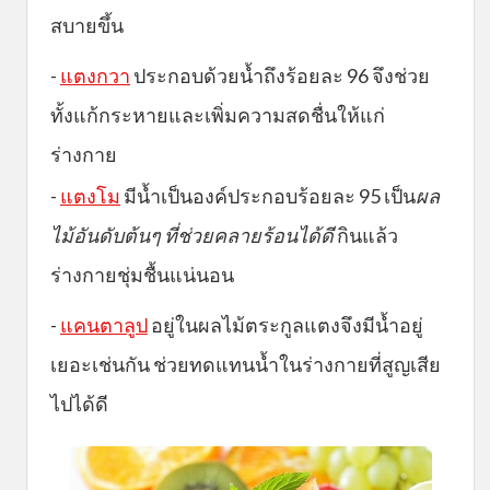
สบายขึ้น
-
แตงกวา
ประกอบด้วยน้ำถึงร้อยละ 96 จึงช่วย
ทั้งแก้กระหายและเพิ่มความสดชื่นให้แก่
ร่างกาย
-
แตงโม
มีน้ำเป็นองค์ประกอบร้อยละ 95 เป็น
ผล
ไม้อันดับต้นๆ ที่ช่วยคลายร้อนได้ดี
กินแล้ว
ร่างกายชุ่มชื้นแน่นอน
-
แคนตาลูป
อยู่ในผลไม้ตระกูลแตงจึงมีน้ำอยู่
เยอะเช่นกัน ช่วยทดแทนน้ำในร่างกายที่สูญเสีย
ไปได้ดี