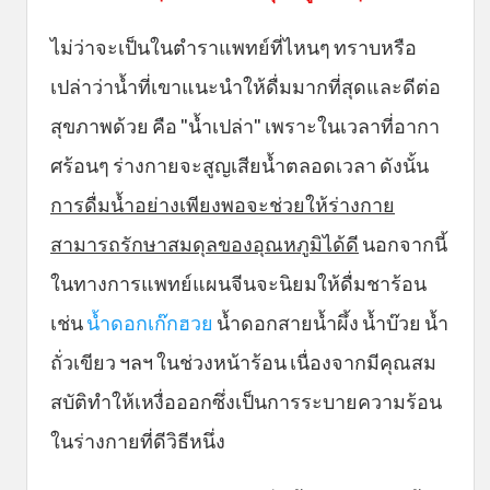
ไม่ว่าจะเป็นในตำราแพทย์ที่ไหนๆ ทราบหรือ
เปล่าว่าน้ำที่เขาแนะนำให้ดื่มมากที่สุดและดีต่อ
สุขภาพด้วย คือ "น้ำเปล่า" เพราะในเวลาที่อากา
ศร้อนๆ ร่างกายจะสูญเสียน้ำตลอดเวลา ดังนั้น
การดื่มน้ำอย่างเพียงพอจะช่วยให้ร่างกาย
สามารถรักษาสมดุลของอุณหภูมิได้ดี
นอกจากนี้
ในทางการแพทย์แผนจีนจะนิยมให้ดื่มชาร้อน
เช่น
น้ำดอกเก๊กฮวย
น้ำดอกสายน้ำผึ้ง น้ำบ๊วย น้ำ
ถั่วเขียว ฯลฯ ในช่วงหน้าร้อน เนื่องจากมีคุณสม
สบัติทำให้เหงื่อออกซึ่งเป็นการระบายความร้อน
ในร่างกายที่ดีวิธีหนึ่ง