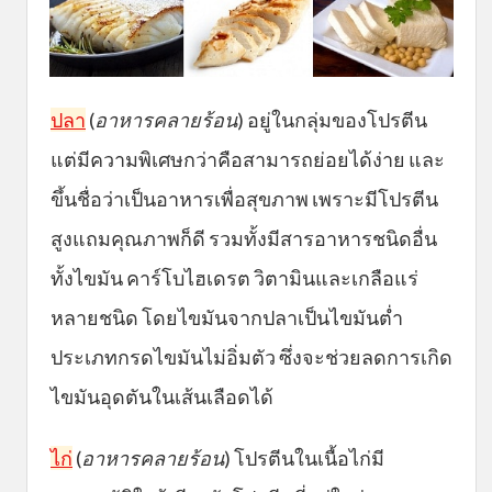
ปลา
(
อาหารคลายร้อน
) อยู่ในกลุ่มของโปรตีน
แต่มีความพิเศษกว่าคือสามารถย่อยได้ง่าย และ
ขึ้นชื่อว่าเป็นอาหารเพื่อสุขภาพ เพราะมีโปรตีน
สูงแถมคุณภาพก็ดี รวมทั้งมีสารอาหารชนิดอื่น
ทั้งไขมัน คาร์โบไฮเดรต วิตามินและเกลือแร่
หลายชนิด โดยไขมันจากปลาเป็นไขมันต่ำ
ประเภทกรดไขมันไม่อิ่มตัว ซึ่งจะช่วยลดการเกิด
ไขมันอุดตันในเส้นเลือดได้
ไก่
(
อาหารคลายร้อน
) โปรตีนในเนื้อไก่มี