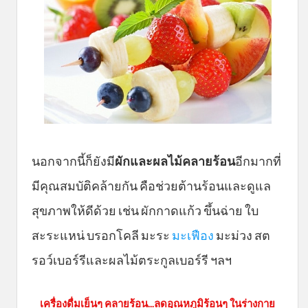
นอกจากนี้ก็ยังมี
ผักและผลไม้คลายร้อน
อีกมากที่
มีคุณสมบัติคล้ายกัน คือช่วยต้านร้อนและดูแล
สุขภาพให้ดีด้วย เช่น ผักกาดแก้ว ขึ้นฉ่าย ใบ
สะระแหน่ บรอกโคลี มะระ
มะเฟือง
มะม่วง สต
รอว์เบอร์รีและผลไม้ตระกูลเบอร์รี ฯลฯ
เครื่องดื่มเย็นๆ คลายร้อน...ลดอุณหภูมิร้อนๆ ในร่างกาย