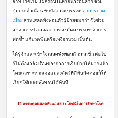
อาทิ โรคเริม แผลร้อนในหรือน้ำร้อนลวก ช่วย
ขับประจำเดือน ขับปัสสาวะ บรรเทา
อาการปวด
เมื่อย
ส่วนเสลดพังพอนตัวผู้มีรสขมกว่า ซึ่งช่วย
แก้อาการปวดแผลจากของมีคม บรรเทาอาการ
ฟกช้ำ แก้ปวดฟันหรือเหงือกบวม เป็นต้น
ได้รู้จักและเข้าใจ
เสลดพังพอน
กันมากขึ้น ต่อไป
ก็ไม่ต้องกลัวเรื่องของอาการเจ็บป่วยให้มากแล้ว
โดยเฉพาะหากเจอแมลงสัตว์ที่มีพิษกัดต่อยก็ให้
เรียกใช้เสลดพังพอนได้ทันที
11 สรรพคุณเสลดพังพอน ประโยชน์ในการรักษาโรค