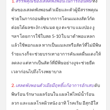
1.
สรรพคุณของเสลดพังพอนในการถอนพิษ
ทั้ง
ต้นของเสลดพังพอนตัวเมียและตัวผู้มีสรรพคุณ
ช่วยในการถอนพิษจากการโดนแมลงสัตว์กัด
ต่อยได้ผลชะงัก เช่น มด ยุง ตะขาบ แมงป่อง งู
ฯลฯ โดยการใช้ใบสด 5-10 ใบ มาตำพอแหลก
แล้วใช้พอกแผล หากเป็นแมลงหรือสัตว์ที่ไม่มีพิษ
ร้ายแรงก็จะช่วยบรรเทาอาการคัน ผดผื่นแดงให้
ลดลง แต่หากเป็นสัตว์ที่มีพิษอย่างงูจะช่วยยืด
เวลาก่อนไปถึงโรงพยาบาล
2.
เสลดพังพอนตัวเมียมีฤทธิ์แก้อาการอักเสบ
ดับ
พิษร้อน รักษาแผลร้อนใน แผลไฟไหม้น้ำร้อน
ลวก และแผลโรคผิวหนัง อาทิ โรคเริม อีสุกอีใส