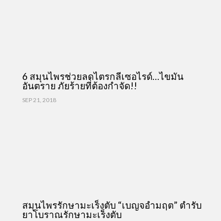
6 สมุนไพรช่วยลดไตรกลีเซอไรด์…ไขมัน
อันตราย ภัยร้ายที่ต้องกำจัด!!
SEP 21, 2018
สมุนไพรรักษามะเร็งตับ “เบญจอำมฤต” ตำรับ
ยาโบราณรักษามะเร็งตับ