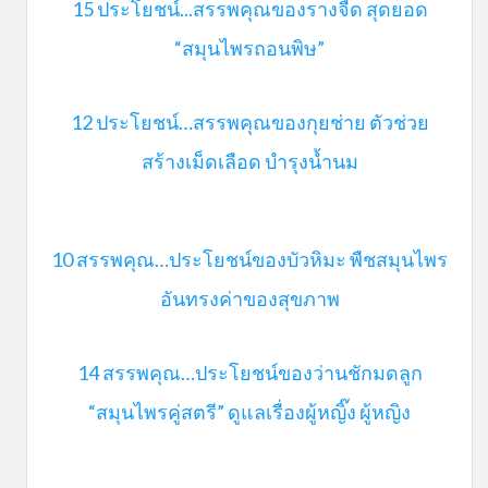
15 ประโยชน์...สรรพคุณของรางจืด สุดยอด
“สมุนไพรถอนพิษ”
12 ประโยชน์…สรรพคุณของกุยช่าย ตัวช่วย
สร้างเม็ดเลือด บำรุงน้ำนม
10 สรรพคุณ…ประโยชน์ของบัวหิมะ พืชสมุนไพร
อันทรงค่าของสุขภาพ
14 สรรพคุณ…ประโยชน์ของว่านชักมดลูก
“สมุนไพรคู่สตรี” ดูแลเรื่องผู้หญิ๊ง ผู้หญิง