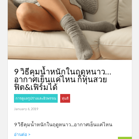
9 วิธีคุมน้ำหนักในฤดูหนาว…
อากาศเย็นแค่ไหน ก็หุ่นสวย
ฟิต&เฟิร์มได้
การดูแลรูปร่างและผิวพรรณ
หุ่นดี
January 6, 2019
9 วิธีคุมน้ำหนักในฤดูหนาว...อากาศเย็นแค่ไหน
อ่านต่อ >