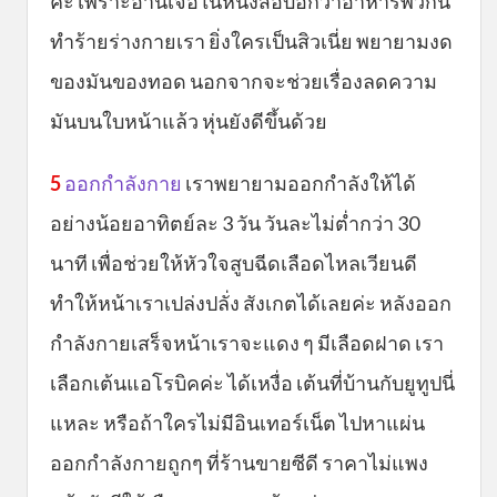
ค่ะ เพราะอ่านเจอในหนังสือบอกว่าอาหารพวกนี้
ทำร้ายร่างกายเรา ยิ่งใครเป็นสิวเนี่ย พยายามงด
ของมันของทอด นอกจากจะช่วยเรื่องลดความ
มันบนใบหน้าแล้ว หุ่นยังดีขึ้นด้วย
5
ออกกำลังกาย
เราพยายามออกกำลังให้ได้
อย่างน้อยอาทิตย์ละ 3 วัน วันละไม่ต่ำกว่า 30
นาที เพื่อช่วยให้หัวใจสูบฉีดเลือดไหลเวียนดี
ทำให้หน้าเราเปล่งปลั่ง สังเกตได้เลยค่ะ หลังออก
กำลังกายเสร็จหน้าเราจะแดง ๆ มีเลือดฝาด เรา
เลือกเต้นแอโรบิคค่ะ ได้เหงื่อ เต้นที่บ้านกับยูทูปนี่
แหละ หรือถ้าใครไม่มีอินเทอร์เน็ต ไปหาแผ่น
ออกกำลังกายถูกๆ ที่ร้านขายซีดี ราคาไม่แพง