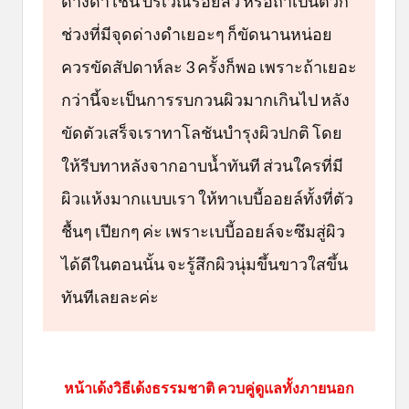
ด่างดำ เช่น บริเวณรอยสิว หรือถ้าเป็นตัวก็
ช่วงที่มีจุดด่างดำเยอะๆ ก็ขัดนานหน่อย
ควรขัดสัปดาห์ละ 3 ครั้งก็พอ เพราะถ้าเยอะ
กว่านี้จะเป็นการรบกวนผิวมากเกินไป หลัง
ขัดตัวเสร็จเราทาโลชันบำรุงผิวปกติ โดย
ให้รีบทาหลังจากอาบน้ำทันที ส่วนใครที่มี
ผิวแห้งมากแบบเรา ให้ทาเบบี้ออยล์ทั้งที่ตัว
ชื้นๆ เปียกๆ ค่ะ เพราะเบบี้ออยล์จะซึมสู่ผิว
ได้ดีในตอนนั้น จะรู้สึกผิวนุ่มขึ้นขาวใสขึ้น
ทันทีเลยละค่ะ
หน้าเด้งวิธีเด้งธรรมชาติ ควบคู่ดูแลทั้งภายนอก