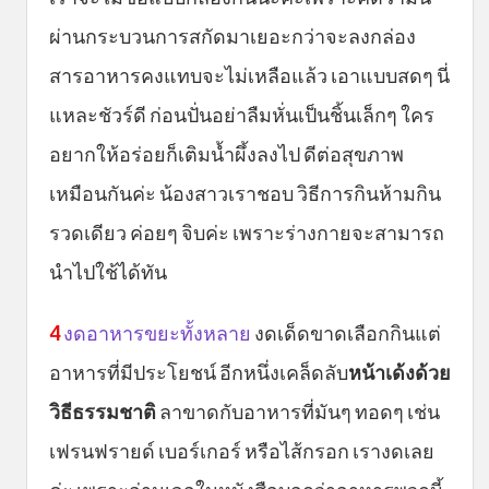
ผ่านกระบวนการสกัดมาเยอะกว่าจะลงกล่อง
สารอาหารคงแทบจะไม่เหลือแล้ว เอาแบบสดๆ นี่
แหละชัวร์ดี ก่อนปั่นอย่าลืมหั่นเป็นชิ้นเล็กๆ ใคร
อยากให้อร่อยก็เติมน้ำผึ้งลงไป ดีต่อสุขภาพ
เหมือนกันค่ะ น้องสาวเราชอบ วิธีการกินห้ามกิน
รวดเดียว ค่อยๆ จิบค่ะ เพราะร่างกายจะสามารถ
นำไปใช้ได้ทัน
4
งดอาหารขยะทั้งหลาย
งดเด็ดขาดเลือกกินแต่
อาหารที่มีประโยชน์ อีกหนึ่งเคล็ดลับ
หน้าเด้งด้วย
วิธีธรรมชาติ
ลาขาดกับอาหารที่มันๆ ทอดๆ เช่น
เฟรนฟรายด์ เบอร์เกอร์ หรือไส้กรอก เรางดเลย