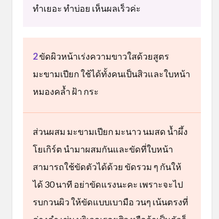
ทำเยอะ ทำบ่อย เห็นผลเร็วค่ะ
2
ขัดผิวหน้าเร่งความขาวใสด้วยสูตร
มะขามเปียก ใช้ได้ทั้งคนเป็นสิวและใบหน้า
หมองคล้ำ ฝ้า กระ
ส่วนผสม มะขามเปียก มะนาว นมสด น้ำผึ้ง
โยเกิร์ต นำมาผสมกันและขัดที่ใบหน้า
สามารถใช้ขัดตัวได้ด้วย ขัดรวม ๆ กันให้
ได้ 30 นาที อย่าขัดแรงนะคะ เพราะจะไป
รบกวนผิว ให้ขัดแบบเบามือ วนๆ เน้นตรงที่