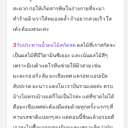
สะดวก ก่อให้เกิดสารพิษในร่างกายที่จะมา
ทำร้ายผิวเราให้หมองคล้ำ ถ้าอยากสวยเร็ว ใส
เด้ง ต้องงดนะคะ
3
รับประทานน้ำผลไม้สกัดสด
ผลไม้ที่เราสกัดจะ
เป็นผลไม้ที่มีวิตามินซีเยอะ และเน้นผลไม้สีๆ
เพราะมีเบต้าแคโรทีนช่วยให้ผิวสวย เช่น
มะละกอ ฝรั่ง ส้ม มะเขือเทศ แครอท แอปเปิล
สับปะรด มะนาว แตงโม เราปั่นรวมเลยค่ะ ครบ
บ้างไม่ครบบ้างแต่ก็ไม่เป็นไรค่ะ แต่ที่ขาดไม่ได้
คือมะเขือเทศค่ะต้องมีผสมด้วยทุกครั้ง แรกๆ ที่
ทานรสชาติแปลกๆ ค่ะ แต่ตอนนี้ชินแล้วอร่อยดี
เราจะไม่ซื้อแบบกล่องกินนะคะเพราะคิดว่ามัน